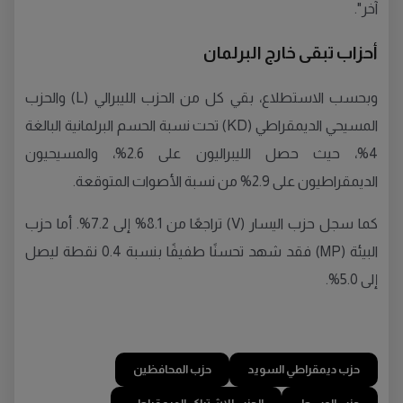
آخر".
أحزاب تبقى خارج البرلمان
وبحسب الاستطلاع، بقي كل من الحزب الليبرالي (L) والحزب
المسيحي الديمقراطي (KD) تحت نسبة الحسم البرلمانية البالغة
4%، حيث حصل الليبراليون على 2.6%، والمسيحيون
الديمقراطيون على 2.9% من نسبة الأصوات المتوقعة.
كما سجل حزب اليسار (V) تراجعًا من 8.1% إلى 7.2%. أما حزب
البيئة (MP) فقد شهد تحسنًا طفيفًا بنسبة 0.4 نقطة ليصل
إلى 5.0%.
حزب ديمقراطي السويد
حزب المحافظين