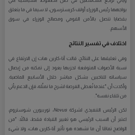
ويأتي تراجع المحافظين في ظل الضغوط السياسية التي
يواجهها رئيس الوزراء أولف كريسترسون، لا سيما في ما يتعلق
بقضايا تتصل بالأمن القومي ومصالح الوزراء في سوق
الأسهم.
اختلاف في تفسير النتائج
وفي تعليقها على النتائج، قالت آنا-كارين هات إن الارتفاع في
نسبة الأصوات المتوقعة لحزبها يعود إلى تمكنه من إيصال
سياساته للناخبين بشكل مباشر خلال الأسابيع الماضية.
وأكدت أن "عندما نُعطى الفرصة لشرح ما نمثّله، فإن الدعم يأتي
من تلقاء نفسه".
لكن الرئيس التنفيذي لشركة
Novus
، توربيورن شوستروم،
اعتبر أن السبب الرئيسي هو تغيير القيادة فقط، قائلاً: "من
الواضح تمامًا أن ما نشهده هو تأثير آنا-كارين هات، ولا شيء