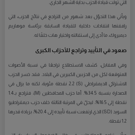
التي تولّت قيادة الحزب بداية الشهر الجاري.
ويأتي هذا التحوّل بعد شهور من التراجع في نتائج الحزب، التي
رافقتها انتقادات داخلية للقيادة السابقة برئاسة موهاريم
ديميروك، ما أدى إلى استقالته واختيار هات خلفًا له.
صعود في التأييد وتراجع للأحزاب الكبرى
وفي المقابل، كشف الاستطلاع تراجعًا في نسبة الأصوات
المتوقعة لكل من الحزبين الكبيرين في البلاد. فقد خسر الحزب
الاشتراكي الديمقراطي (S) 2.2 نقطة مئوية، لكنه ما يزال في
الصدارة بنسبة 34.5%. أما حزب المحافظين (M)، فتراجع بـ1.4
نقطة إلى 16.5%، ليحلّ في المرتبة الثالثة خلف حزب ديمقراطيو
السويد (SD) الذي ارتفعت نسبة تأييده إلى 20.4%، بزيادة قدرها
1.2 نقطة.