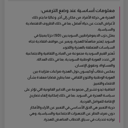
معلومات أساسية عند وضع الترمس:
الهجرة هي حركة الأفراد من مكان إلى آخر، وغالبًا ما يتم ذلك
لأغراض البحث عن حياة أفضل، بما في ذلك الظروف الاقتصادية
والسياسية.
يمثل حزب الديموقراطيين السويديين (SD) حزبًا يمينيًا في
السويد يُعتبر مناهضًا للهجرة، ويعبر عن مواقف انتقادية تجاه
السياسات المتعلقة بالهجرة واللجوء.
تُعتبر القيم السويدية مجموعة من المبادئ الثقافية والاجتماعية
التي تحدد الهوية الوطنية السويدية، بما في ذلك العدالة،
والمساواة، وحقوق الإنسان.
يعكس خطاب أوكيسون حول الهجرة صراعات متزايدة بين
الهوية الوطنية والتنوع الثقافي، مما يطرح قضايا معقدة بشأن
الانتماء والتمييز.
اتفاقية تيدو تشير إلى مجموعة من التدابير القانونية التي تؤثر على
سياسة الهجرة في السويد، بما في ذلك إمكانية إلغاء تصاريح
الإقامة للعوامل الفردية.
حرية التعبير هي الحق الأساسي في التعبير عن الآراء والأفكار
دون صرف النظر عن التجهيزات الاجتماعية والسياسية، وهي
تواجه تحديات في سياق الخطاب المناهض للهجرة.