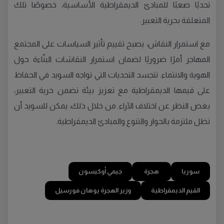
تحديًا صعبًا للمبادئ الديمقراطية الأساسية، خصوصًا تلك
المتعلقة بحرية التعبير.
مع استمرار النقاش، يصبح تقييم تأثير السياسات على المجتمع
المهاجر أمرًا ضروريًا لضمان استمرار النقاشات البنّاءة حول
الهوية والانتماء. تتجسد التحديات التي تواجه السويد في الحفاظ
على قيمها الديمقراطية مع تعزيز بيئة تضمن حرية التعبير،
بغض النظر عن اختلاف الآراء. من خلال ذلك، يمكن للسويد أن
تظل ملتزمة بالحوار والتنوع والمبادئ الديمقراطية.
سوريا
هجرة
جيمي أوكيسون
القيم الديمقراطية
وزير الهجرة يوهان فورسيل