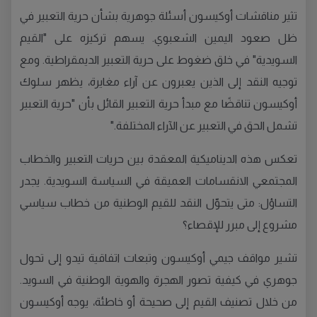
تثير مناقشات أوكيسون أسئلة جوهرية بشأن حرية التعبير في
ظل صعود اليمين الشعبوي. يسهم تركيزه على "القيم
السويدية" في خلق ضغوط على حرية التعبير الديمقراطية. ومع
توجيه النقد إلى الذين يعبرون عن آراء مغايرة، يظهر سلوك
أوكيسون تناقضًا مع مبدأ حرية التعبير القائل بأن "حرية التعبير
تشمل الحق في التعبير عن الآراء المختلفة."
تعكس هذه الديناميكية المعقدة بين حريات التعبير والخطاب
المجتمعي الانقسامات العميقة في السياسة السويدية. يجدر
التساؤل: متى يتحوّل النقد للقيم الوطنية من خطاب سياسي
مشروع إلى مبرر للإقصاء؟
تشير مواقف جيمي أوكيسون وتبعات اتفاقية تيدو إلى تحول
جوهري في كيفية تصور الهجرة والهوية الوطنية في السويد.
من خلال تصنيف القيم إلى صحيحة أو خاطئة، يوجه أوكيسون