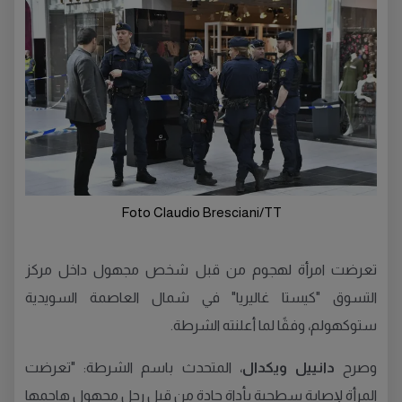
Foto Claudio Bresciani/TT
تعرضت امرأة لهجوم من قبل شخص مجهول داخل مركز
التسوق "كيستا غاليريا" في شمال العاصمة السويدية
ستوكهولم، وفقًا لما أعلنته الشرطة.
وصرح
دانييل ويكدال
، المتحدث باسم الشرطة: "تعرضت
المرأة لإصابة سطحية بأداة حادة من قبل رجل مجهول هاجمها