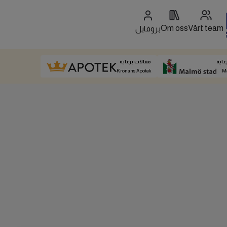
Om oss
Vårt team
بروفايل
عاية
مقالات برعاية
Kronans Apotek
M