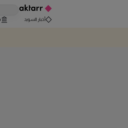
أخبار السويد
س