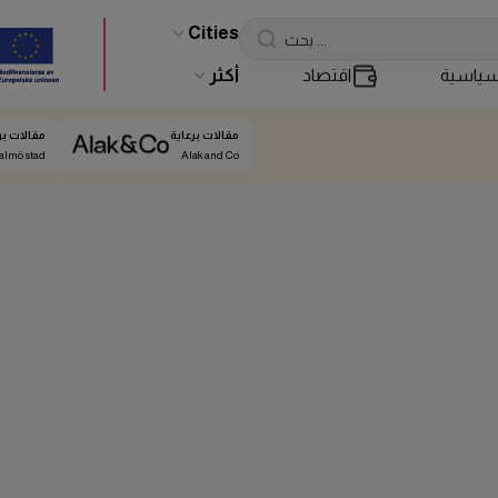
Cities
ياسية
اقتصاد
أكثر
مقالات برعاية
مقالات بر
almö stad
Alak and Co