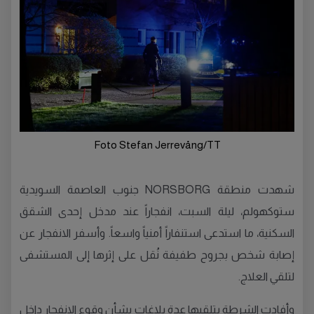
Foto Stefan Jerrevång/TT
شهدت منطقة NORSBORG جنوب العاصمة السويدية
ستوكهولم، ليلة السبت، انفجاراً عند مدخل إحدى الشقق
السكنية، ما استدعى استنفاراً أمنياً واسعاً. وأسفر الانفجار عن
إصابة شخص بجروح طفيفة نُقل على إثرها إلى المستشفى
لتلقي العلاج.
وأفادت الشرطة بتلقيها عدة بلاغات بشأن وقوع الانفجار داخل