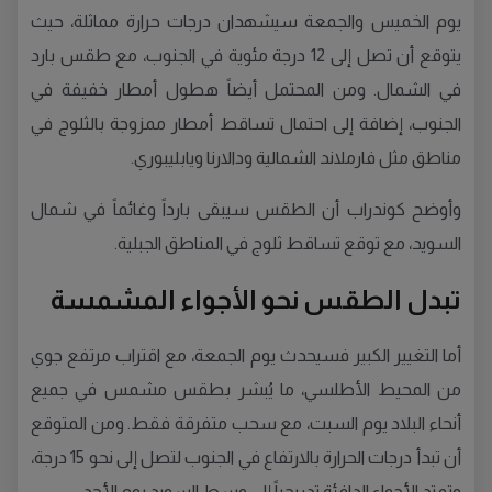
يوم الخميس والجمعة سيشهدان درجات حرارة مماثلة، حيث
يتوقع أن تصل إلى 12 درجة مئوية في الجنوب، مع طقس بارد
في الشمال. ومن المحتمل أيضاً هطول أمطار خفيفة في
الجنوب، إضافة إلى احتمال تساقط أمطار ممزوجة بالثلوج في
مناطق مثل فارملاند الشمالية ودالارنا ويابليبوري.
وأوضح كوندراب أن الطقس سيبقى بارداً وغائماً في شمال
السويد، مع توقع تساقط ثلوج في المناطق الجبلية.
تبدل الطقس نحو الأجواء المشمسة
أما التغيير الكبير فسيحدث يوم الجمعة، مع اقتراب مرتفع جوي
من المحيط الأطلسي، ما يُبشر بطقس مشمس في جميع
أنحاء البلاد يوم السبت، مع سحب متفرقة فقط. ومن المتوقع
أن تبدأ درجات الحرارة بالارتفاع في الجنوب لتصل إلى نحو 15 درجة،
وتمتد الأجواء الدافئة تدريجياً إلى وسط السويد يوم الأحد.