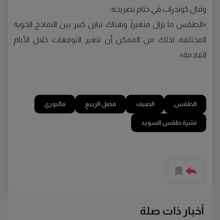
وقال كوندراب في ختام تصريحه:
«الطقس ما يزال متغيراً، وهناك تباين كبير بين النماذج الجوية
المختلفة، لذلك من الممكن أن تتغير التوقعات خلال الأيام
القادمة».
الطقس
الصيف
فصل الربيع
فالبوري
نشرة طقس السويد
أخبار ذات صلة