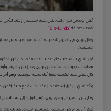
أعلن توبياس تيبري، الذي عُين حديثاً مستشاراً وطنياً للأم
أفادت صحيفة "
داغينز نيهيتر
".
المنصب".
قرار تيبري بالانسحاب جاء بعد ساعات فقط من قرار الحكوم
معلومات جديدة وحساسة عن تيبري بعد إعلان تعيينه. وأوضح س
كان ينبغي عليه الكشف عنها أثناء عملية التوظيف، وهو أمر خ
وأكد تيبري أن قرار انسحابه جاء عقب جلسة مع فريق الأمن، 
وكان من المقرر أن يرافق تيبري رئيس الوزراء إلى قمة الدفاع المشترك بقيادة بريطانيا (JEF) في أوسلو، لكن
يُذكر أن تيبري كان سيخلف المستشار السابق هنريك لاندرهو