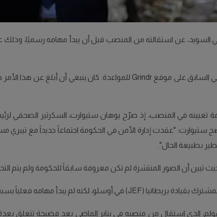
ن في السويد، عن استقالته من المنصب قبل أن يبدأ مهامه رسميًا، وذلك
وقال تيبري في تصريح للصحيفة: "هذه صور قديمة من حسابي السابق على موقع ndr
ة تعيينه في المنصب، إذ صرّح يوهان ستيوارت، السكرتير الصحفي لرئيس
تيوارت: "عقدت إدارة الأمن في الحكومة اجتماعاً جديداً مع تيبري مس
طير بطبيعة الحال".
حيث تبين أن الصور المنتشرة لم تكن معروفة سابقاً للحكومة ولم يتم ا
ه لم يبدأ مهامه فعلياً بسبب هذه التطورات.
لم، الذي استقال من منصبه في يناير الماضي بعد فضيحة تتعلق بعدة حوا