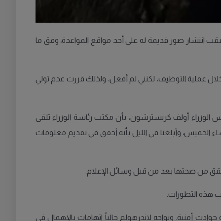
 عقب انتشار صور قديمة له على أحد مواقع المواعدة، وفق ما
Gri للمواعدة. كان ينبغي أن أبلغ عن هذا الأمر خلال عملية التوظيف، لكنني لم أفعل، ولذلك قررت عدم تولي
 الوزراء أولف كريسترشون، بأن مكتب رئاسة الوزراء تلقى
اء الخميس، وأبلغنا في الليل بأنه أخفق في تقديم معلومات
لتحقق من صحتها بعد من قبل وسائل الإعلام.
دث أمنية. ويواجه لاندرهولم حالياً اتهامات بالإهمال في