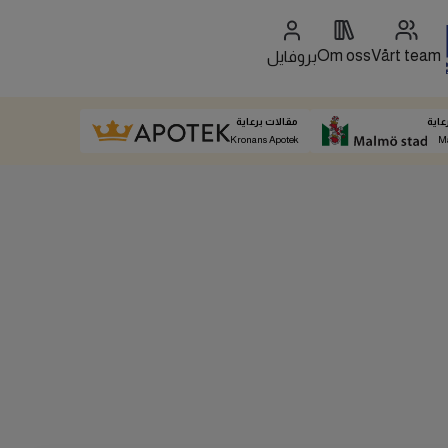
Om oss
Vårt team
بروفايل
عاية
مقالات برعاية
Kronans Apotek
M