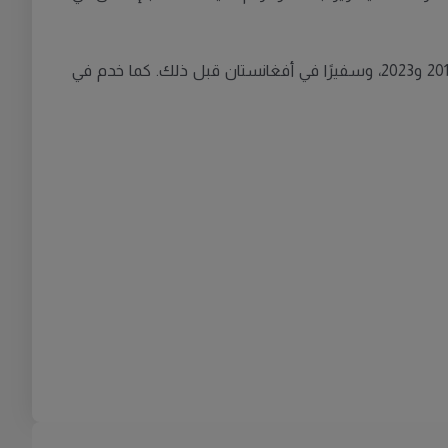
تيبري شغل سابقاً منصب رئيس وحدة أوروبا الشرقية وآسيا الوسطى في وزارة الخارجية، وعمل سفيرًا للسويد في أوكرانيا بين 2019 و2023، وسفيرًا في أفغانستان قبل ذلك. كما خدم في