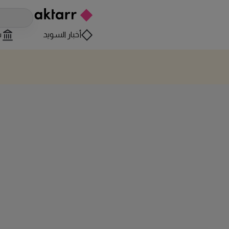
أخبار السويد
س