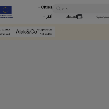
Cities
ياسية
اقتصاد
أكثر
مقالات برعاية
مقالات بر
almö stad
Alak and Co