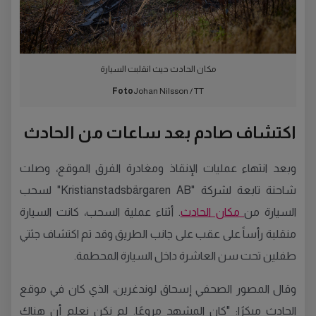
مكان الحادث حيث انقلبت السيارة
Foto
Johan Nilsson / TT
اكتشاف صادم بعد ساعات من الحادث
وبعد انتهاء عمليات الإنقاذ ومغادرة الفرق الموقع، وصلت
شاحنة تابعة لشركة "Kristianstadsbärgaren AB" لسحب
السيارة من
مكان الحادث
. أثناء عملية السحب، كانت السيارة
منقلبة رأساً على عقب على جانب الطريق وقد تم اكتشاف جثتي
طفلين تحت سن العاشرة داخل السيارة المحطمة.
وقال المصور الصحفي إسحاق لوندغرين، الذي كان في موقع
الحادث مبكرًا: "كان المشهد مروعًا. لم نكن نعلم أن هناك