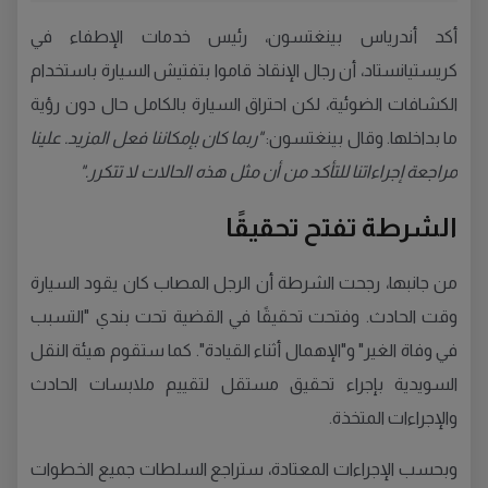
أكد أندرياس بينغتسون، رئيس خدمات الإطفاء في
كريستيانستاد، أن رجال الإنقاذ قاموا بتفتيش السيارة باستخدام
الكشافات الضوئية، لكن احتراق السيارة بالكامل حال دون رؤية
ما بداخلها. وقال بينغتسون:
"ربما كان بإمكاننا فعل المزيد. علينا
مراجعة إجراءاتنا للتأكد من أن مثل هذه الحالات لا تتكرر."
الشرطة تفتح تحقيقًا
من جانبها، رجحت الشرطة أن الرجل المصاب كان يقود السيارة
وقت الحادث. وفتحت تحقيقًا في القضية تحت بندي "التسبب
في وفاة الغير" و"الإهمال أثناء القيادة". كما ستقوم هيئة النقل
السويدية بإجراء تحقيق مستقل لتقييم ملابسات الحادث
والإجراءات المتخذة.
وبحسب الإجراءات المعتادة، ستراجع السلطات جميع الخطوات