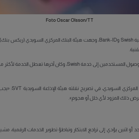
Foto Oscar Olsson/TT
في ظل ازدياد الأعطال الفنية التي تصيب خدمات الدفع الرقمية Swish وBank-ID، وجهت ه
قنية.
وسُجلت خلال العام الماضي وحده 180 حادثة تقنية أثرت على وصول الم
وقالت إلين ريتول
رض ذلك المزود لأي خلل أو هجوم».
أو اثنين يؤدي إلى تراجع الابتكار وتباطؤ تطوير الخدمات الرقمية، مش