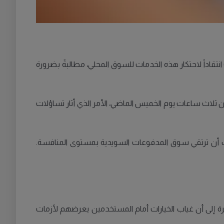
يئة البنك المركزي السويدي (ريكس بنك) انتقاداً لاحتكار هذه الخدمات للسوق المحلي، مطالبةً بضرورة
ستخدمين إلى خدمة Swish، وكان آخرها تعطل الخدمة لأكثر من ثلاث ساعات يوم الخميس الماضي، الأمر الذي أثار تساؤلات
ا، رئيسة وحدة تحليل المدفوعات في البنك المركزي السويدي، في تصريح نقلته هيئة الإذاعة السويدية SVT: «يجب أن ترتقي سوق المدفوعات السويدية بمستوى المنافسة.
يرة إلى أن غياب الخيارات أمام المستخدمين يعرضهم لأزمات