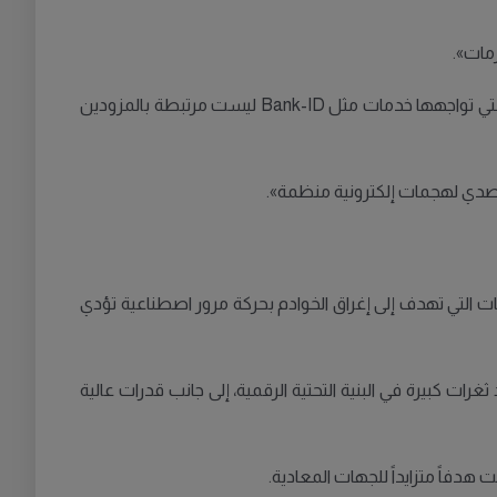
زمات».
من جهتها، أكدت جمعية البنوك السويدية أن تعزيز المنافسة وحده لا يكفي لمعالجة المشكلات الحالية، موضحةً أن التحديات الأمنية التي تواجهها خدمات مثل Bank-ID ليست مرتبطة بالمزودين
لتصدي لهجمات إلكترونية منظمة».
وع DDoS (هجمات حجب الخدمة)، وهي نوع من الهجمات التي تهدف إلى إغراق الخوادم بحركة مرور اصطناعية تؤدي
رات كبيرة في البنية التحتية الرقمية، إلى جانب قدرات عالية
هدفاً متزايداً للجهات المعادية.