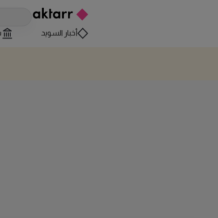
أخبار السويد
س