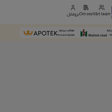
Om oss
Vårt team
بروفايل
عاية
مقالات برعاية
Kronans Apotek
M