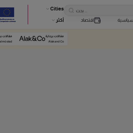
Cities
ياسية
اقتصاد
أكثر
مقالات برعاية
مقالات بر
almö stad
Alak and Co