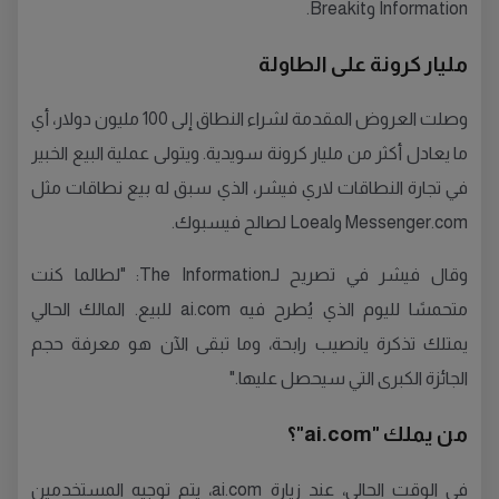
Information وBreakit.
مليار كرونة على الطاولة
وصلت العروض المقدمة لشراء النطاق إلى 100 مليون دولار، أي
ما يعادل أكثر من مليار كرونة سويدية. ويتولى عملية البيع الخبير
في تجارة النطاقات لاري فيشر، الذي سبق له بيع نطاقات مثل
Messenger.com وLoeal لصالح فيسبوك.
وقال فيشر في تصريح لـThe Information: "لطالما كنت
متحمسًا لليوم الذي يُطرح فيه ai.com للبيع. المالك الحالي
يمتلك تذكرة يانصيب رابحة، وما تبقى الآن هو معرفة حجم
الجائزة الكبرى التي سيحصل عليها."
من يملك "ai.com"؟
في الوقت الحالي، عند زيارة ai.com، يتم توجيه المستخدمين