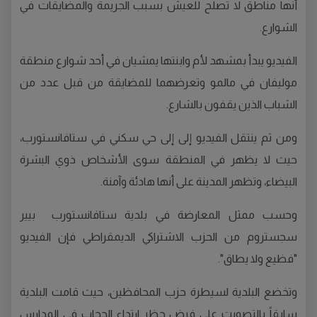
أنها مناطق لا تصلح للعيش بسبب الجريمة والمضايقات في
الشوارع.
الفيديو يبدأ بمشهد لأم وابنتها يمشيان في أحد شوارع منطقة
موليفان في مالمو وتعرضهما للمضايقة من قبل عدد من
الشباب الذين يقفون بالشارع.
ومن ثم ينتقل الفيديو إلى إلى حي سكني في ستافانستورب،
حيث لا يظهر في المنطقة سوى الأشخاص ذوي البشرة
البيضاء، وتظهر المدينة على أنها هادئة وآمنة.
وحسب ممثل المعارضة في بلدية ستافانستورب بيير
سجستروم من الحزب الاشتراكي الديمقراطي فإن الفيديو
"فظيع ولا يطاق".
وتخضع البلدية لسيطرة حزب المحافظين، حيث قامت البلدية
سابقاً بالتصويت على فرض حظر ارتداء الحجاب في المدارس