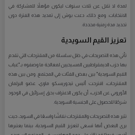
لمدة لا تقل عن ثلاث سنوات ليكون مؤهلاً للمشاركة في
الانتخابات. ومع ذلك، دعت بوش إلى تمديد هذه الفترة دون
تحديد مدة زمنية محددة.
تعزيز القيم السويدية
تأتي هذه التصريحات في ظل سلسلة من المقترحات التي تقدم
بها حزب الديمقراطيين المسيحيين لمعالجة ما وصفوه بـ"غياب
القيم السويدية" بين بعض الفئات في المجتمع. ومن بين هذه
المقترحات، اقترحت أليس تيدوريسكو ماوي، عضو البرلمان
الأوروبي عن الحزب، أن يكون الاعتراف بحق إسرائيل في الوجود
شرطًا للحصول على الجنسية السويدية.
تثير هذه التصريحات والمقترحات نقاشًا واسعًا في السويد، حيث
يرى البعض أنها تسعى لتعزيز القيم السويدية، بينما يعتبرها
آخرون قيودًا قد تؤثر على دمج المهاجرين في المجتمع السويدي.