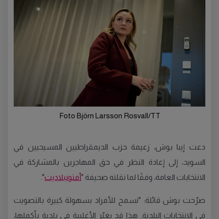
Foto Björn Larsson Rosvall/TT
دعت إيبا بوش، زعيمة حزب الديمقراطيين المسيحيين في
السويد، إلى إعادة النظر في حق المهاجرين بالمشاركة في
الانتخابات العامة، وفقًا لما نقلته صحيفة "
أفتونبلاديت
".
صرّحت بوش قائلة: "نسمح للأفراد بسهولة كبيرة بالتصويت
في الانتخابات البلدية. هذا قد يغيّر الأغلبية في بلدية بأكملها،