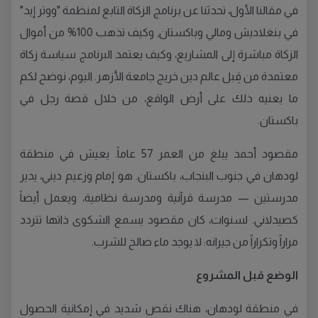
في مقالنا الأول، تحدثنا عن برنامج الزكاة التابع لمنظمة "ووتر إيد"
في بنغلاديش ومالي وباكستان, وكيف تذهب 100% من أموال
الزكاة مباشرة إلى المشاريع، وكيف يعتمد البرنامج سياسة زكاة
معتمدة من قِبل عالم دين خريج جامعة الأزهر. اليوم، نوضح لكم
ما يعنيه ذلك على أرض الواقع، من خلال قصة رجل في
باكستان.
مقصود أحمد يبلغ من العمر 57 عاماً. يعيش في منطقة
لودهان في جنوب البنجاب، باكستان. هو إمام وزعيم ديني، يدير
مدرستين — مدرسة قرآنية ومدرسة نظامية، ويعمل أيضاً
كصيدلاني. لسنوات، كان مقصود يسمع الشكوى ذاتها تتردد
مراراً وتكراراً من جيرانه: لا يوجد ماء صالح للشرب.
الوضع قبل المشروع
في منطقة لودهان، هناك نقص شديد في إمكانية الحصول