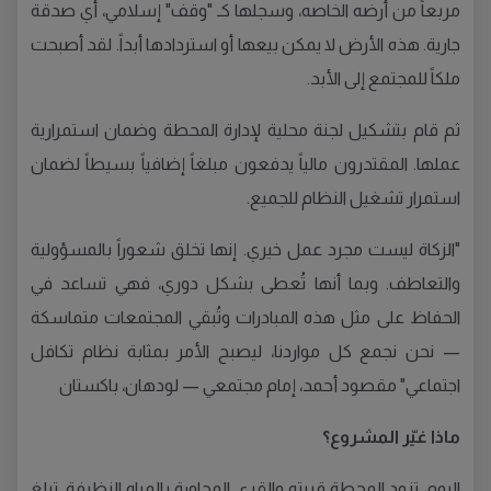
مربعاً من أرضه الخاصه، وسجلها كـ "وقف" إسلامي، أي صدقة
جارية. هذه الأرض لا يمكن بيعها أو استردادها أبداً. لقد أصبحت
ملكاً للمجتمع إلى الأبد.
ثم قام بتشكيل لجنة محلية لإدارة المحطة وضمان استمرارية
عملها. المقتدرون مالياً يدفعون مبلغاً إضافياً بسيطاً لضمان
استمرار تشغيل النظام للجميع.
"الزكاة ليست مجرد عمل خيري. إنها تخلق شعوراً بالمسؤولية
والتعاطف. وبما أنها تُعطى بشكل دوري، فهي تساعد في
الحفاظ على مثل هذه المبادرات وتُبقي المجتمعات متماسكة
— نحن نجمع كل مواردنا، ليصبح الأمر بمثابة نظام تكافل
اجتماعي" مقصود أحمد، إمام مجتمعي — لودهان، باكستان
ماذا غيّر المشروع؟
اليوم، تزود المحطة قريته والقرى المجاورة بالمياه النظيفة. تبلغ