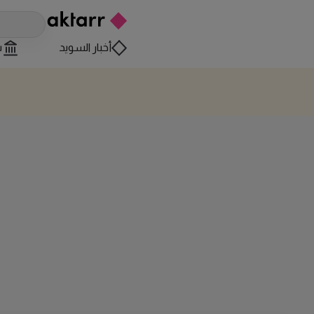
أخبار السويد
س