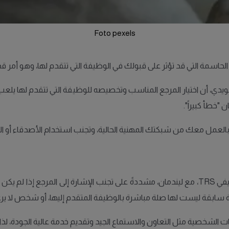
Foto pexels
دي، أن اختيار المرجع المناسب وتخصيصه للوظيفة التي تتقدم لها يلعب 
 "خطأ كبيراً".
مل معك من شبكتك المهنية الحالية، وتجنب استخدام الأصدقاء أو الأقار
تتفق بريت ماري لابروس، مستشارة في مجلس الأمان الوظيفي TRS، مع ليندمان، مشددةً على تجنب ال
 سابقة ليست لها صلة مباشرة بالوظيفة المتقدم إليها، أو شخص لا ير
لشخصية مثل التعاون والاستماع الجيد وتقديم خدمة عالية الجودة، ل