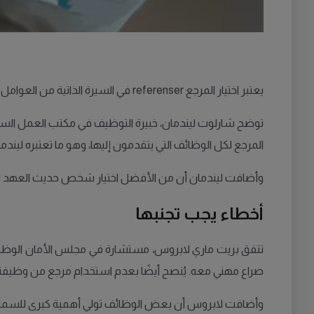
يعتبر اختيار المرجع referenser في السيرة الذاتية من العوامل الحاسمة التي قد تؤثر على قبولك في الوظيفة التي تتقدم لها، وهو أمر قد يجهله العديد من الباحثين عن العمل.
توضح شارلوت ليندمان، خبيرة التوظيف في مكتب العمل السوي
المرجع لكل الوظائف التي يتقدمون إليها، وهو ما تعتبره ليندمان
وأضافت ليندمان أن من الأفضل اختيار شخص حديث العهد بالع
أخطاء يجب تجنبها
صراع مهني معه. يُنصح أيضًا بعدم استخدام مرجع من وظيفة
وأضافت لابروس أن بعض الوظائف تولي أهمية كبرى للسمات ا