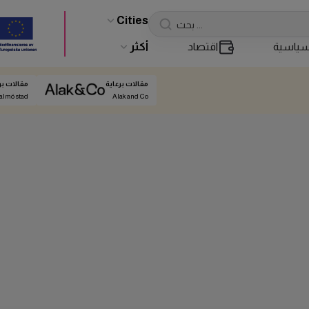
Cities
ياسية
اقتصاد
أكثر
مقالات برعاية
مقالات بر
almö stad
Alak and Co