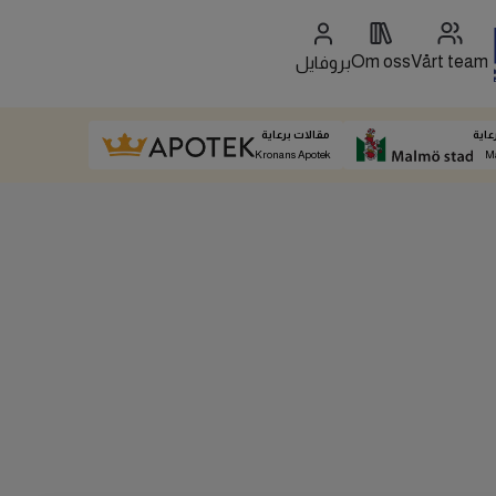
Om oss
Vårt team
بروفايل
عاية
مقالات برعاية
Kronans Apotek
M