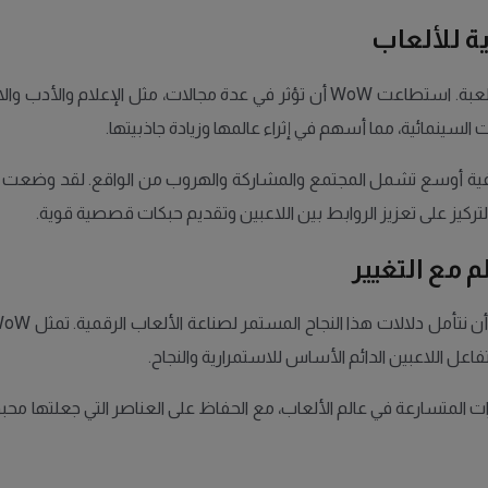
ية للألعاب
تمثل World of Warcraft ظاهرة ثقافية تتجاوز كونها مجرد لعبة. استطاعت WoW أن ت
لسينمائية، مما أسهم في إثراء عالمها وزيادة جاذبيتها.
ضوء على مناقشات ثقافية أوسع تشمل المجتمع والمشاركة والهروب من الواقع. ل
فاعل اللاعبين الدائم الأساس للاستمرارية والنجاح.
يجب أن تتكيف World of Warcraft مع التغيرات المتسارعة في عالم الألعاب، مع الحفاظ على العن