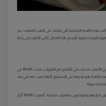
، تحتفل لعبة World of Warcraft (WoW) بذكرى مرور عشرين عامًا على إطلاقها لأول مرة. منذ نشأتها عام 2004، تمكنت هذه اللعبة الجماعية التي تعتمد على اللعب المتعدد عبر
هوم الترفيه بصورة أوسع. هذا المقال يُلقي الضوء على رحلة
إن رحلة World of Warcraft، التي انطلقت قبل عشرين عامًا، تعكس جودة اللعبة وجاذبيتها المستمرة. في وقت تلاقي فيه العديد من الألعاب تحديات في التأقلم مع التغيرات، نجحت WoW في
تها فريدة منذ اليوم الأول. وفقًا لدانيال وينسر، محرر الألعاب في Culture News، فإن "ما يميز هذه اللعبة هو قدرتها على الاستمرار لأنها بقيت كما هي منذ
اعلية حيوية.
تصميم اللعبة الذي يروج للتفاعل الاجتماعي واللعب الجماعي أسهم في تشكيل مجتمع نابض بالحياة على الإنترنت، حيث يشارك اللاعبون تجاربهم ويخوضون مغامرات جماعية. أصبحت WoW أكثر