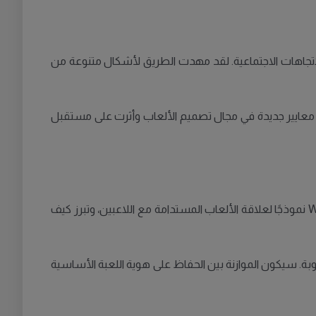
ؤثر في عدة مجالات، مثل الإعلام والأدب والاتجاهات الاجتماعية. لقد مهدت الطريق لأشكال متنوعة من
قد وضعت معايير جديدة في مجال تصميم الألعاب وأثرت على مستقبل
بينما نحتفل بعقدين من World of Warcraft، من الضروري أن نتأمل دلالات هذا النجاح المستمر لصناعة الألعاب الرقمية. تمثل WoW نموذجًا لعلاقة الألعاب المستدامة مع اللاعبين، وتبرز كيف
اصر التي جعلتها محبوبة. سيكون الموازنة بين الحفاظ على هوية اللعبة الأساسية