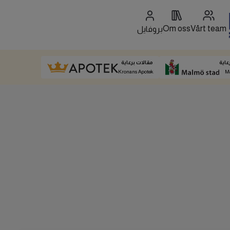
Om oss
Vårt team
بروفايل
عاية
مقالات برعاية
Kronans Apotek
M