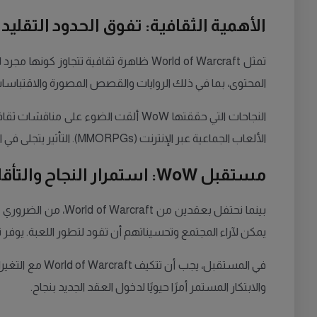
الأهمية الثقافية: تفوق الحدود التقليد
المحتوى، بما في ذلك الروايات والقصص المصورة والاقتباسات ا
النجاحات التي حققتها WoW ألقت ال
الألعاب الجماعية عبر الإنترنت (MMORPGs). التأثير يتجلى في التركيز على تعزيز الروابط بين اللاعبين وتقديم حبكات قصصية قوية.
مستقبل WoW: استمرار النجاح والتأقلم مع التغيير
يمكن لآراء المجتمع وتحسيناتهم أن تقود لتطور اللعبة. يوفر ت
في المستقبل، 
والابتكار المستمر أمرًا حيويًا لدخول العقد الجديد بنجاح.