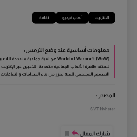
الانترنيت
ألعاب فيديو
ثقافة
معلومات أساسية عند وضع الترمس:
World of Warcraft (WoW) هو لعبة جماعية متعددة اللاعبين عبر الإنترنت، أُطلقت في عام 2004، وتعتبر معيارًا ذهبيًا في صناعة الألعاب.
تستند ظاهرة الألعاب الجماعية متعددة اللاعبين عبر الإنترنت (MMORPG) إلى تفاعل لاعبين متعددين في بيئة افتراضية مشتركة
التصميم المجتمعي للعبة يعزز من بناء الصداقات والتفاعلات الاجتماعية بين اللاع
المصدر :
SVT Nyheter
شارك المقال