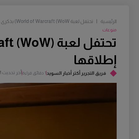
الرئيسية
|
تحتفل لعبة World of Warcraft (WoW) بذكرى مرور عشرين عامًا على إطلاقها
منوعات
إطلاقها
أخر تحديث
M
فريق التجرير أكتر أخبار السويد
1 دقائق قراءة