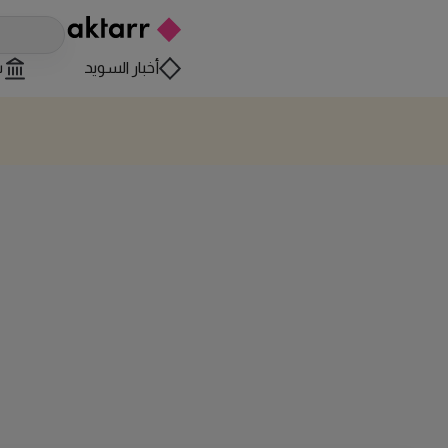
أخبار السويد
س