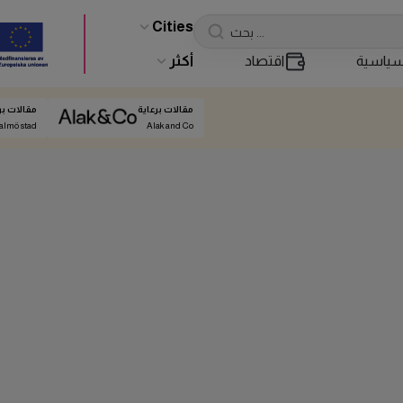
Cities
ياسية
اقتصاد
أكثر
مقالات برعاية
مقالات بر
almö stad
Alak and Co