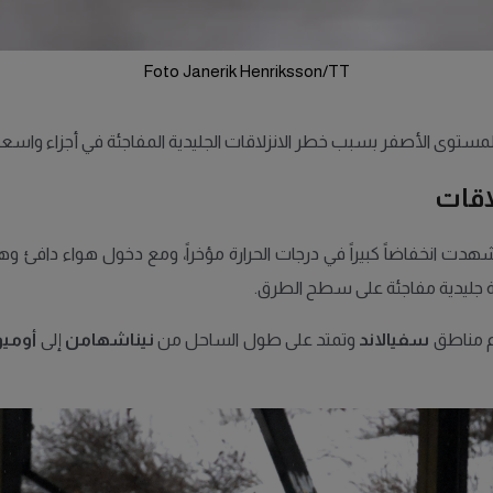
Foto Janerik Henriksson/TT
اقات
هدت انخفاضاً كبيراً في درجات الحرارة مؤخراً، ومع دخول هواء دافئ 
ة جليدية مفاجئة على سطح الطرق.
م مناطق
سفيالاند
وتمتد على طول الساحل من
نيناشهامن
إلى
أوميو