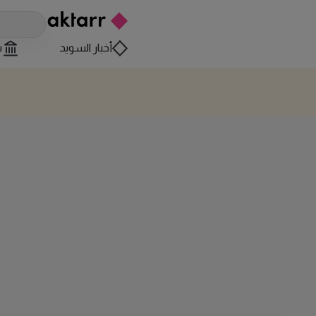
أخبار السويد
س