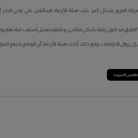
ة المرور بشكل كبير. حثت هيئة الأرصاد السائقين على توخي الحذر أث
ن الطرق قد تكون زلقة بشكل مفاجئ، وعليهم تعديل أسلوب قيادتهم وفقا
دي إلى زوال الانزلاقات. ومع ذلك، أكدت هيئة الأرصاد أن الوضع يخضع للمر
طقس السويد