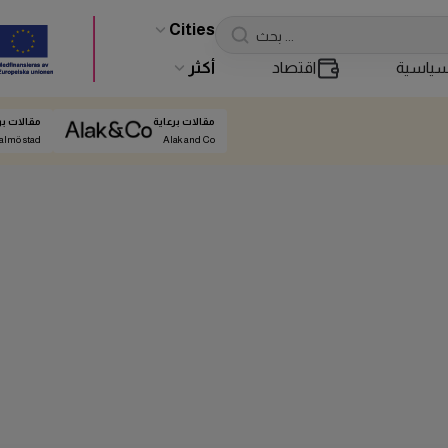
Cities
ياسية
اقتصاد
أكثر
مقالات برعاية
مقالات بر
almö stad
Alak and Co