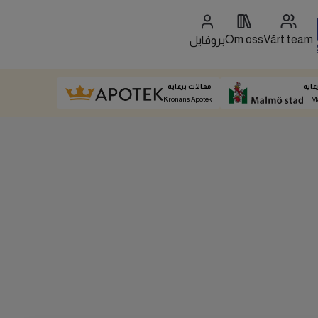
Om oss
Vårt team
بروفايل
عاية
مقالات برعاية
Kronans Apotek
M