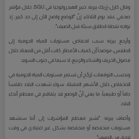
وقال كارل-إريك ييرنه، خبير الهيدرولوجيا في SGU، خلال مؤتمر
صحفي عقد يوم الثلاثاء، إنّ "الوضع واضح الآن إلى حد كبير، إذ
نواجه نقطة انطلاق سيئة قبل الصيف".
وأرجع ييرنه سبب انخفاض مستويات المياه الجوفية إلى
الطقس، موضحاً أن كميات الأمطار كانت أقل من المعتاد خلال
فصول الخريف والشتاء والربيع، لا سيما في جنوب السويد.
وبحسب التوقعات، يُرجَّح أن تستمر مستويات المياه الجوفية في
الانخفاض خلال الأشهر المقبلة، سواء شهدت البلاد طقساً
جافاً أو طبيعياً، ما يعني أنّ الوضع قد يتفاقم في معظم أنحاء
البلاد.
وأضاف ييرنه: "تشير معظم المؤشرات إلى أننا سنشهد
مستويات منخفضة أو منخفضة بشكل غير اعتيادي في وقت
لاحق من الصيف".