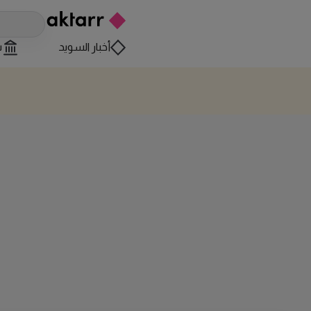
أخبار السويد
س