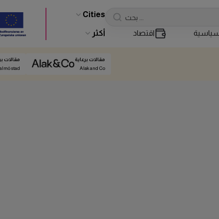
Cities
ياسية
اقتصاد
أكثر
مقالات برعاية
مقالات بر
almö stad
Alak and Co