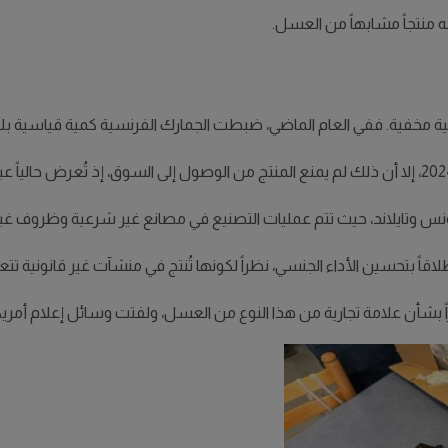
له منتجاً مشابهاً من العسل.
وائية مخفية. ففي العام الماضي، ضبطت الجمارك الفرنسية كمية قياسية ب
ونس وتايلاند، حيث تتم عمليات التصنيع في مصانع غير شرعية وظروف غير
اقاً بتحسين الأداء الجنسي، نظراً لكونها تُنتج في منشآت غير قانونية تت