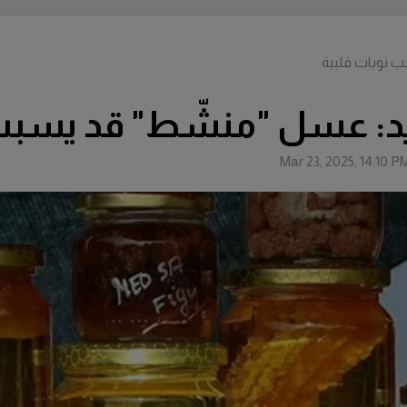
 نوبات قلبية
د: عسل "منشّط" قد يسبب 
Mar 23, 2025, 14:10 P