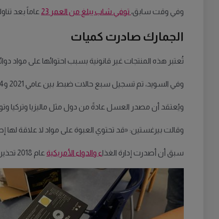
وفي وقت سابق،
توفي شاب يبلغ من العمر 23
عاماً بعد تناو
الجمارك صادرت كميات
تُعتبر هذه المنتجات غير قانونية بسبب احتوائها على مواد د
وفي السويد، تم تسجيل سبع حالات ضبط بين عامي 2021 و2024، إلا أن ذلك لم يمنع المنتج من الوصول إلى السوق، إذ تُعرض حالياً عبوات من هذا العسل على مواقع سويدية.
ويُعتقد أن مصدر العسل عادةً من دول مثل ماليزيا وتركيا وت
وقالت بيرغستين: «قد تحتوي العبوة على مواد لا علاقة لها إطل
سبق أن أصدرت إدارة الغذا
ء والدواء الأمريكية
عام 2018 تحذيراً بشأن علامة تجارية من هذا النوع من العسل، ولفتت وسائل إعلام أمريكية إلى أن طلاب الجامعات من بين مستخدمي المنتج.