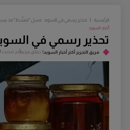
الرئيسية
|
تحذير رسمي في السويد: عسل "منشّط" قد يسبب
أخبار-السويد
تحذير رسمي في السوي
أخر تحديث
M
فريق التجرير أكتر أخبار السويد
1 دقائق قراءة