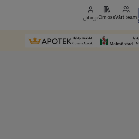
Om oss
Vårt team
بروفايل
عاية
مقالات برعاية
Kronans Apotek
M