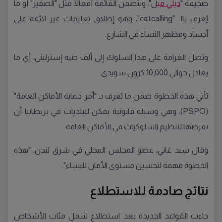
صحيفة "
ديلي مي
ل"، وتتضمن القائمة أفعالًا مثل "الصفير" أو ما
يُعرف بالـ "catcalling"، وهو إطلاق تعليقات غير لائقة على
أجساد ومظهر النساء في الشارع.
وتصل الغرامة على هذا السلوك إلى ألف جنيه إسترليني، أي ما
يعادل حوالي 10,000 كرون سويدي.
تأتي هذه الخطوة ضمن ما يُعرف بـ "أمر حماية الأماكن العامة"
(PSPO)، وهي وسيلة قانونية يمكن للبلديات في بريطانيا أن
تفرضها لتنظيم السلوكيات في الأماكن العامة.
وقال سيد غاني، عضو المجلس المحلي في شرق لندن: "هذه
الخطوة مهمة لتحسين مستوى الأمان للنساء".
نتائج صادمة للاستطلاع
جاءت القواعد الجديدة بعد استطلاع شمل مئات الأشخاص