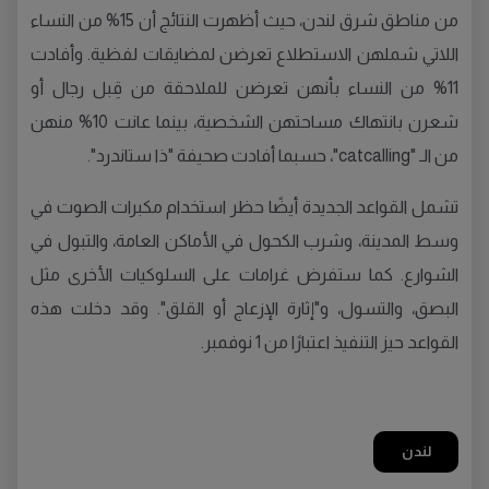
من مناطق شرق لندن، حيث أظهرت النتائج أن 15% من النساء
اللاتي شملهن الاستطلاع تعرضن لمضايقات لفظية. وأفادت
11% من النساء بأنهن تعرضن للملاحقة من قِبل رجال أو
شعرن بانتهاك مساحتهن الشخصية، بينما عانت 10% منهن
من الـ "catcalling"، حسبما أفادت صحيفة "ذا ستاندرد".
تشمل القواعد الجديدة أيضًا حظر استخدام مكبرات الصوت في
وسط المدينة، وشرب الكحول في الأماكن العامة، والتبول في
الشوارع. كما ستفرض غرامات على السلوكيات الأخرى مثل
البصق، والتسول، و"إثارة الإزعاج أو القلق". وقد دخلت هذه
القواعد حيز التنفيذ اعتبارًا من 1 نوفمبر.
لندن