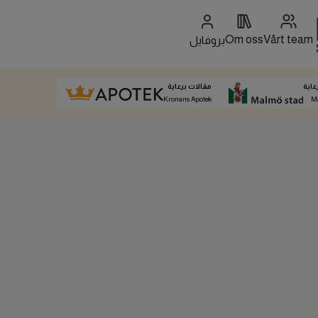
Om oss
Vårt team
بروفايل
عاية
مقالات برعاية
Kronans Apotek
M