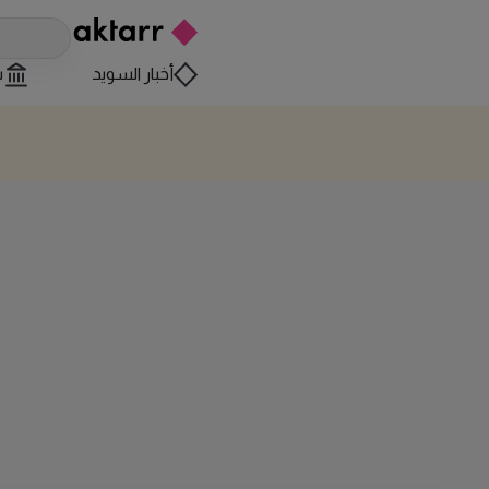
أخبار السويد
س