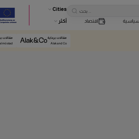
Cities
ياسية
اقتصاد
أكثر
مقالات برعاية
مقالات بر
almö stad
Alak and Co