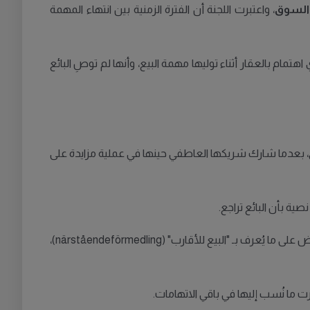
السوق
، واعتبرت اللجنة أن الفترة الزمنية بين انتهاء المهمة
تمام بالعقار أثناء توليها مهمة البيع، وأنها لم توصِ البائع
رى، بعدما شارك شريكها العاطفي حينها في عملية مزايدة على
ية بأن البائع تراجع.
وبحسب الوثائق، كانت السمسارة على علم بمشاركة شريكها في المزايدة، لكنها لم تكشف ذلك للبائع، وهو ما يُعد خرقاً للحظر المفروض على ما يُعرف بـ "البيع للأقارب" (närståendeförmedling)،
ت ما نُسب إليها في باقي الاتهامات.