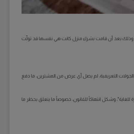
ّت سمسارة عقارات في يوتيبوري تحذيراً رسمياً من لجنة الانضباط في مفتشية وكلاء العقارات Fastighetsmäklarinspektionen، وذلك بعد أن قامت بشراء منزل كانت هي نفسها قد تولّت
 والجولات التعريفية، لم يصل أي عرض من المشترين، ما دفع
للغاية"، وشكل انتهاكاً للقانون، خصوصاً ما يتعلق بحظر ما