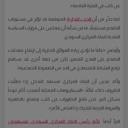
عن كثب في الفترة القادمة».
كما حذّر من أن
الحرب التجارية
المتوقعة قد تؤثر في مستويات
التضخم مستقبلاً، ما من شأنه أن ينعكس على قرارات السياسة
النقدية للبنك المركزي السويدي.
وأوضح: «غالباً ما تؤدي زيادة العوائق التجارية إلى ارتفاع معدلات
التضخم على المدى القصير، لكن من جهة أخرى، قد يساهم
تراجع النشاط الاقتصادي في الحد من الضغوط التضخمية».
وأكد تيدين أن البنك المركزي مستعد للتدخل إذا تطلّبت
الظروف ذلك، قائلاً: «السيناريوهات الممكنة أصبحت أكثر تنوعاً
بشكل كبير. نحن نتابع التطورات عن كثب، ونتمتع بالجاهزية
والمرونة اللازمة للتحرك إذا اقتضى الأمر».
اقرأ أيضاً:
نائبة رئيس البنك المركزي السويدي: مستعدون