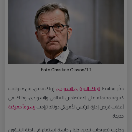
Foto Christine Olsson/TT
حذّر محافظ
البنك المركزي السويدي
، إريك تيدين، من «عواقب
كبيرة» محتملة على الاقتصادين العالمي والسويدي، وذلك في
أعقاب فرض إدارة الرئيس الأمريكي دونالد ترامب
رسوماً جمركية
جديدة.
وجاءت تصريحات تيدين خلال جلسة استماع في لجنة الشؤون