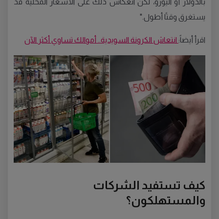
بالدولار أو اليورو، لكن انعكاس ذلك على الأسعار المحلية قد
يستغرق وقتًا أطول."
اقرأ أيضاً:
انتعاش الكرونة السويدية.. أموالك تساوي أكثر الآن
كيف تستفيد الشركات
والمستهلكون؟