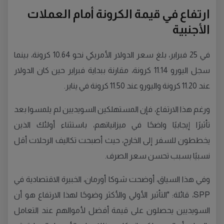
ارتفاع في قيمة الكرونة أمام العملات
الأجنبية
في 25 فبراير، بلغ سعر الدولار الأمريكي نحو 10.64 كرونة، بينما
سجل اليورو 11.14 كرونة، مقارنة ببداية فبراير حين كان الدولار
عند 11.20 كرونة واليورو عند 11.50 كرونة في يناير.
ورغم هذا الارتفاع، فإن المستهلكين السويديين لم يلمسوا بعد
تأثيرًا إيجابيًا واضحًا في ميزانياتهم، باستثناء أولئك الذين
يخططون للسفر إلى الخارج، حيث أصبحت تكاليف الرحلات أقل
نسبيًا بسبب تحسن سعر الصرف.
وفي هذا السياق، أوضحت شوكا أورمان، الخبيرة الاقتصادية في
SPP، قائلة: "التأثير الأولي والأكثر وضوحًا لهذا الارتفاع هو أن
السويديين يحصلون على قيمة أفضل لأموالهم عند التعامل