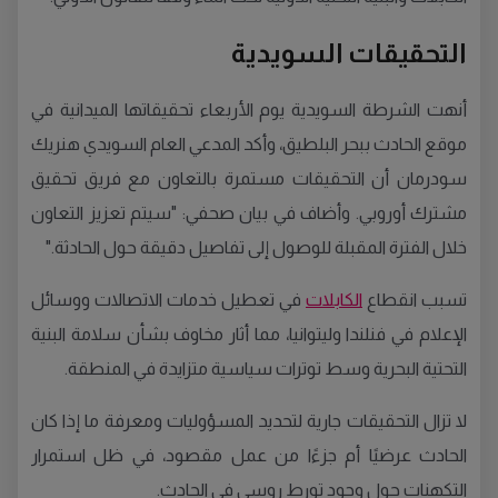
التحقيقات السويدية
أنهت الشرطة السويدية يوم الأربعاء تحقيقاتها الميدانية في
موقع الحادث ببحر البلطيق، وأكد المدعي العام السويدي هنريك
سودرمان أن التحقيقات مستمرة بالتعاون مع فريق تحقيق
مشترك أوروبي. وأضاف في بيان صحفي: "سيتم تعزيز التعاون
خلال الفترة المقبلة للوصول إلى تفاصيل دقيقة حول الحادثة."
تسبب انقطاع
الكابلات
في تعطيل خدمات الاتصالات ووسائل
الإعلام في فنلندا وليتوانيا، مما أثار مخاوف بشأن سلامة البنية
التحتية البحرية وسط توترات سياسية متزايدة في المنطقة.
لا تزال التحقيقات جارية لتحديد المسؤوليات ومعرفة ما إذا كان
الحادث عرضيًا أم جزءًا من عمل مقصود، في ظل استمرار
التكهنات حول وجود تورط روسي في الحادث.