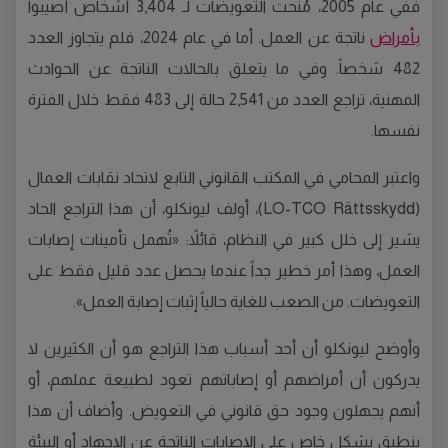
ففي عام 2005، مُنحت التعويضات لـ 3,404 أشخاص أُصيبوا
بأمراض
ناتجة عن العمل. أما في عام 2024، فلم يتجاوز العدد
482 شخصاً. وفي ما يتعلق بالحالات الناتجة عن الحوادث
المهنية، تراجع العدد من 2,541 حالة إلى 483 فقط خلال الفترة
نفسها.
واعتبر المحامي في المكتب القانوني التابع لاتحاد نقابات العمال
(LO-TCO Rättsskydd)، أولف ليونكلو، أن هذا التراجع الحاد
يشير إلى خلل كبير في النظام، قائلاً: «تُهمل تأمينات إصابات
العمل، وهذا أمر خطير جداً عندما يحصل عدد قليل فقط على
التعويضات. من الصعب للغاية حالياً إثبات إصابة العمل».
وأوضح ليونكلو أن أحد أسباب هذا التراجع هو أن الكثيرين لا
يدركون أن أمراضهم أو إصاباتهم تعود لطبيعة عملهم، أو
أنهم يجهلون وجود حق قانوني في التعويض. وأضاف أن هذا
ينطبق بشكل خاص على الإصابات الناتجة عن الإجهاد أو البيئة