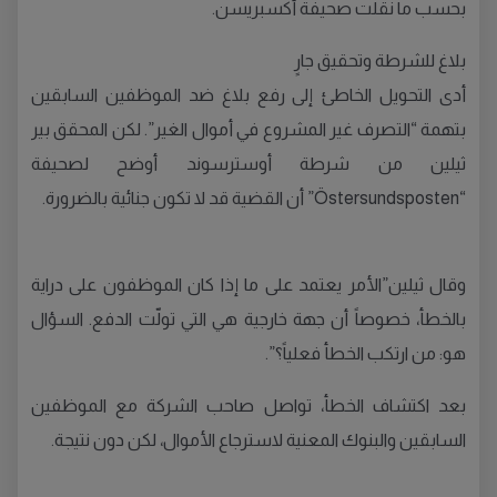
بحسب ما نقلت صحيفة أكسبريسن.
بلاغ للشرطة وتحقيق جارٍ
أدى التحويل الخاطئ إلى رفع بلاغ ضد الموظفين السابقين
بتهمة “التصرف غير المشروع في أموال الغير”. لكن المحقق بير
ثيلين من شرطة أوسترسوند أوضح لصحيفة
“Östersundsposten” أن القضية قد لا تكون جنائية بالضرورة.
وقال ثيلين”الأمر يعتمد على ما إذا كان الموظفون على دراية
بالخطأ، خصوصاً أن جهة خارجية هي التي تولّت الدفع. السؤال
هو: من ارتكب الخطأ فعلياً؟”.
بعد اكتشاف الخطأ، تواصل صاحب الشركة مع الموظفين
السابقين والبنوك المعنية لاسترجاع الأموال، لكن دون نتيجة.