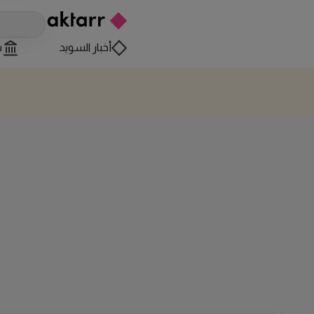
أخبار السويد
س