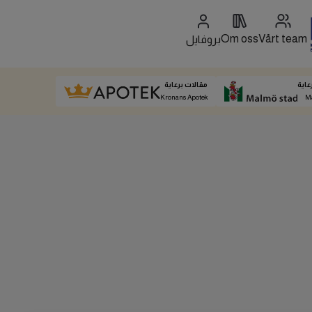
Om oss
Vårt team
بروفايل
عاية
مقالات برعاية
Kronans Apotek
M