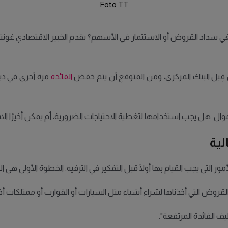
Foto TT
غي سداد القروض أو الاستثمار في الأسهم؟ يقدم الخبير الاقتصادي غونتر
ِبل البنك المركزي، ومن المتوقع أن يتم خفض
الفائدة
مرة أخرى في ديس
وال. هل يجب استخدامها لتغطية الاحتياجات الضرورية، أم يمكن أخيرًا ال
لية
ور التي يجب القيام بها أولًا قبل التفكير في الترفيه. الخطوة الأولى ه
 القروض التي أخذناها لشراء أشياء مثل السيارات أو القوارب أو ممتلكا
 الفائدة المرتفعة".