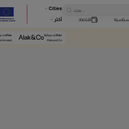
Cities
ياسية
اقتصاد
أكثر
مقالات برعاية
مقالات بر
almö stad
Alak and Co