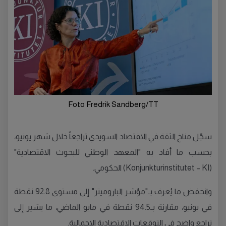
Foto Fredrik Sandberg/TT
سجّل مناخ الثقة في الاقتصاد السويدي تراجعاً خلال شهر يونيو،
بحسب ما أفاد به "المعهد الوطني للبحوث الاقتصادية"
(Konjunkturinstitutet – KI) الحكومي.
وانخفض ما يُعرف بـ"مؤشر الباروميتر" إلى مستوى 92.8 نقطة
في يونيو، مقارنة بـ94.5 نقطة في مايو الماضي، ما يشير إلى
تراجع واضح في التوقعات الاقتصادية الإجمالية.