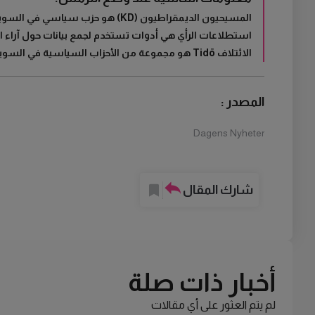
المسيحيون الديمقراطيون (KD) هو حزب سياسي في السويد يركز على القيم المسيحية والديمقراطية الاجتماعية.
استطلاعات الرأي هي أدوات تستخدم لجمع بيانات حول آراء ال
الائتلاف Tidö هو مجموعة من الأحزاب السياسية في السويد تعمل معًا لتشكيل حكومة، وتشمل المسيحيين الديمقراطيين والحزب المعتدل والديمقراطيين السويديين.
المصدر :
Dagens Nyheter
شارك المقال
أخبار ذات صلة
لم يتم العثور على أي مقالات