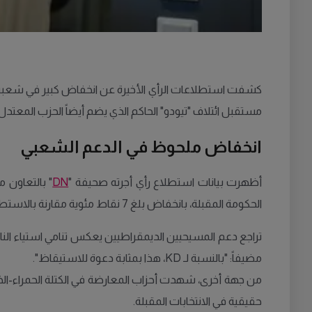
مستقبل ائتلاف "تيودو" الحاكم الذي يضم أيضاً الحزب المعتدل 
انخفاض ملحوظ في الدعم الشعبي
أظهرت بيانات استطلاع رأي أجرته صحيفة "
DN
الحكومة المقبلة، بانخفاض بلغ 7 نقاط مئوية مقارنة بالاستطلاعات السابقة. هذه النتيجة تجعل الحزب الأكثر تراجعاً من بين أحزاب الائتلاف الحاكم.
مضيفاً: "بالنسبة لـ KD، هذا بمثابة دعوة للاستيقاظ".
من جهة أخرى، شهدت أحزاب المعارضة في الكتلة الحمراء-الخضر
حقيقية في الانتخابات المقبلة.