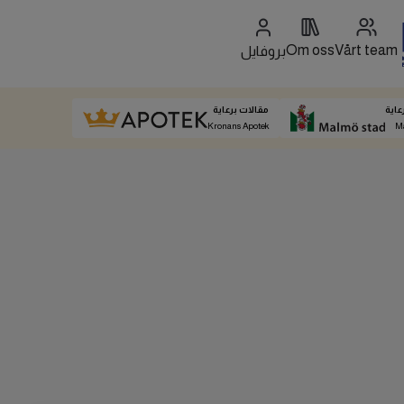
Om oss
Vårt team
بروفايل
عاية
مقالات برعاية
Kronans Apotek
M