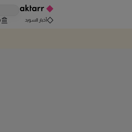
أخبار السويد
س