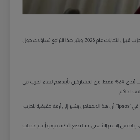
كشفت استطلاعات الرأي الأخيرة عن انخفاض كبير في شعبية حزب المسيحيين الديمقراطيين (KD) في السويد، ما يمثل تحدياً كبيراً للحزب قبيل انتخابات عام 2026. ويثير هذا التراجع تساؤلات حول
" بالتعاون مع "Ipsos" تراجعاً واضحاً في شعبية حزب المسيحيين الديمقراطيين. حيث أبدى 24% فقط من المشاركين تأييدهم لبقاء الحزب في
تراجع دعم المسيحيين الديمقراطيين يعكس تنامي استياء الناخبين من الأداء العام لائتلاف تيودو. وأوضح نيكلاس كاليبرينج، محلل الرأي في "Ipsos"، أن هذا الانخفاض يشير إلى أزمة حقيقية للحزب،
زيادة في الدعم الشعبي، مما يضع ائتلاف تيودو أمام تحديات