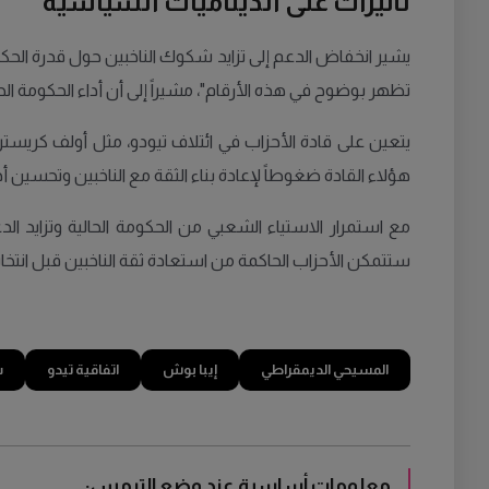
تأثيرات على الديناميات السياسية
يشير انخفاض الدعم إلى تزايد شكوك الناخبين حول قدرة الحكومة
تظهر بوضوح في هذه الأرقام"، مشيراً إلى أن أداء الحكومة الحا
يتعين على قادة الأحزاب في ائتلاف تيودو، مثل أولف كريست
هؤلاء القادة ضغوطاً لإعادة بناء الثقة مع الناخبين وتحسين أد
مع استمرار الاستياء الشعبي من الحكومة الحالية وتزايد ال
ستتمكن الأحزاب الحاكمة من استعادة ثقة الناخبين قبل انتخابات ع
المسيحي الديمقراطي
إيبا بوش
اتفاقية تيدو
س
معلومات أساسية عند وضع الترمس: