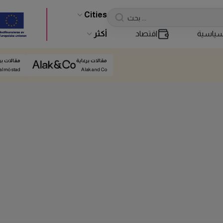
Cities
ياسية
اقتصاد
أكثر
مقالات برعاية
مقالات بر
almö stad
Alak and Co