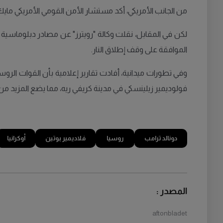
من الجانب الأمريكي، أكد مستشار الأمن القومي الأمريكي مايك
لكن في المقابل، نقلت وكالة "رويترز" عن مصادر دبلوماسية أن 
الموافقة على وقف إطلاق النار.
وفي تطورات ميدانية، أفادت تقارير إعلامية بأن القوات 
فولوديمير زيلينسكي في مدينة كريفي ريه، مما يضع المزيد من
دونالد ترامب
روسيا
فلاديمير بوتين
أوكرانيا
المصدر :
aftonbladet