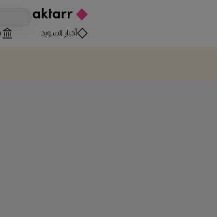
أخبار السويد
س