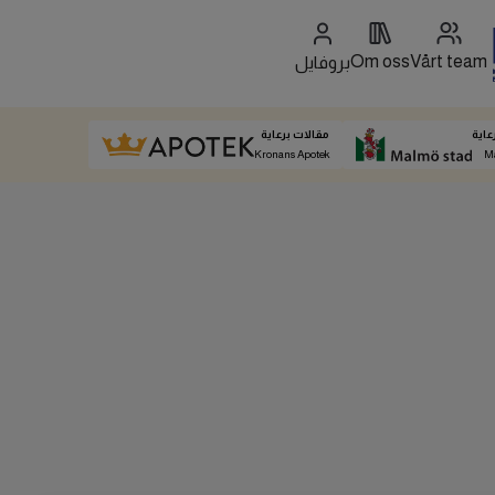
Om oss
Vårt team
بروفايل
عاية
مقالات برعاية
Kronans Apotek
M