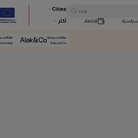
Cities
ياسية
اقتصاد
أكثر
مقالات برعاية
مقالات بر
almö stad
Alak and Co