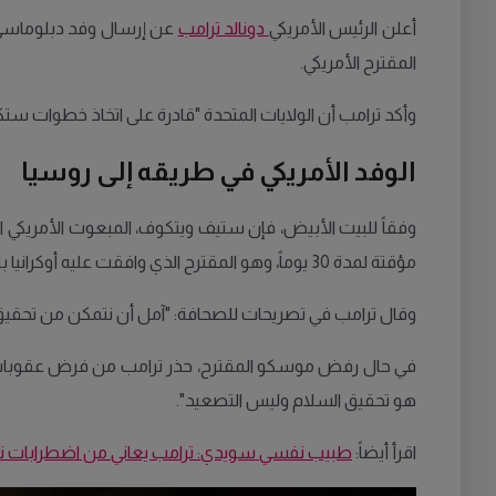
أعلن الرئيس الأمريكي
دونالد ترامب
عن إرسال وفد دبلوماسي إ
المقترح الأمريكي.
وأكد ترامب أن الولايات المتحدة "قادرة على اتخاذ خطوات ستكون
الوفد الأمريكي في طريقه إلى روسيا
وفقاً للبيت الأبيض، فإن ستيف ويتكوف، المبعوث الأمريكي
مؤقتة لمدة 30 يوماً، وهو المقترح الذي وافقت عليه أوكرانيا بالفعل، فيما لا يزال الرد الروسي غير واضح.
وقال ترامب في تصريحات للصحافة: "آمل أن نتمكن من تحقيق 
في حال رفض موسكو المقترح، حذر ترامب من فرض عقوبات أمر
هو تحقيق السلام وليس التصعيد".
اقرأ أيضاً:
طبيب نفسي سويدي: ترامب يعاني من اضطرابات ن