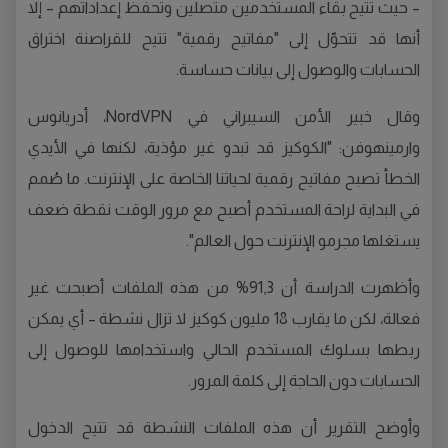
– حيث تتيح بقاء المستخدمين متصلين وتحفظ إعداداتهم – إلا
أنها قد تتحوّل إلى "مفاتيح رقمية" تتيح للقراصنة اختراق
الحسابات والوصول إلى بيانات حساسة.
وقال خبير الأمن السيبراني في NordVPN، أدريانوس
وارمينهوفن: "الكوكيز قد تبدو غير مؤذية، لكنها في الأيدي
الخطأ تصبح مفاتيح رقمية لحياتنا الخاصة على الإنترنت. ما صُمم
في البداية لراحة المستخدم أصبح مع مرور الوقت نقطة ضعف
يستغلها مجرمو الإنترنت حول العالم".
وأظهرت الدراسة أن 91,3% من هذه الملفات أصبحت غير
فعالة، لكن ما يقارب 18 مليون كوكيز لا تزال نشطة – أي يمكن
ربطها بسلوك المستخدم الحالي واستخدامها للوصول إلى
الحسابات دون الحاجة إلى كلمة المرور.
وأوضح التقرير أن هذه الملفات النشطة قد تتيح الدخول