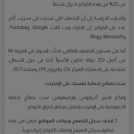
من 20% من هذه الكوكيز لا يزال نشطاً.
وأشارت الدراسة إلى أن الخدمات التي تسببت في تسريب أكبر
عدد من الكوكيز إلى الدارك ويب كانت: Google، وYoutube،
وMicrosoft، وBing.
أما على مستوى التصنيف العالمي، فحلّت السويد في المرتبة 66
من أصل 253 دولة، لتكون الأسوأ أداءً في دول الشمال،
متقدمة على الدنمارك (المركز 86)، والنرويج (91)، وفنلندا (107).
ست نصائح لحماية نفسك على الإنترنت
وقدّم الخبير أدريانوس وارمينهوفن ست نصائح لحماية
الخصوصية على الإنترنت وتقليل مخاطر اختراق الكوكيز:
احذف سجل التصفح وبيانات المواقع
: اجعل من عادة
تنظيف سجل التصفح وملفات الكوكيز إجراءً دورياً.