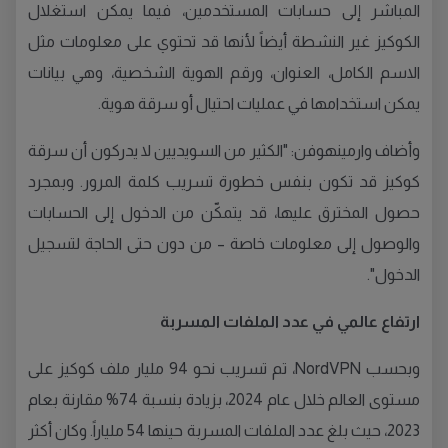
المباشر إلى حسابات المستخدمين، فيما يمكن استغلال
الكوكيز غير النشطة أيضاً لأنها قد تحتوي على معلومات مثل
الاسم الكامل، العنوان، ورقم الهوية الشخصية، وهي بيانات
يمكن استخدامها في عمليات احتيال أو سرقة هوية.
وأضاف وارمينهوفن: "الكثير من السويديين لا يدركون أن سرقة
كوكيز قد تكون بنفس خطورة تسريب كلمة المرور. وبمجرد
حصول المخترق عليها، قد يتمكّن من الدخول إلى الحسابات
والوصول إلى معلومات خاصة – من دون حتى الحاجة لتسجيل
الدخول".
ارتفاع عالمي في عدد الملفات المسربة
وبحسب NordVPN، تم تسريب نحو 94 مليار ملف كوكيز على
مستوى العالم خلال عام 2024، بزيادة بنسبة 74% مقارنة بعام
2023، حيث بلغ عدد الملفات المسربة حينها 54 ملياراً. وكان أكثر