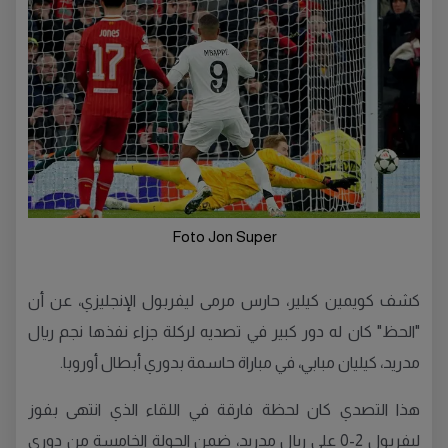
Foto Jon Super
كشف كويمين كيلير، حارس مرمى ليفربول الإنجليزي، عن أن
"الحظ" كان له دور كبير في تصديه لركلة جزاء نفذها نجم ريال
مدريد، كيليان مبابي، في مباراة حاسمة بدوري أبطال أوروبا.
هذا التصدي كان لحظة فارقة في اللقاء الذي انتهى بفوز
ليفربول 2-0 على ريال مدريد، ضمن الجولة الخامسة من دوري