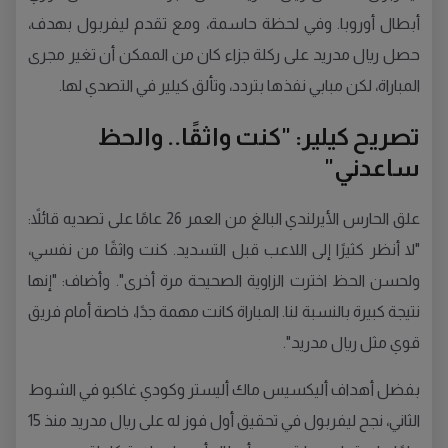
أبطال أوروبا. وفي لحظة حاسمة، ومع تقدم ليفربول بهدف،
حصل ريال مدريد على ركلة جزاء كان من الممكن أن تغير مجرى
المباراة، لكن مبابي نفذها بتردد، وتألق كيلير في التصدي لها.
تصريح كيلير: "كنت واثقًا.. والحظ
ساعدني"
علق الحارس الأيرلندي البالغ من العمر 26 عامًا على تصديه قائلاً:
"لا أنظر كثيرًا إلى اللاعب قبل التسديد. كنت واثقًا من نفسي،
ولحسن الحظ اخترت الزاوية الصحيحة مرة أخرى". وأضاف: "إنها
نتيجة كبيرة بالنسبة لنا. المباراة كانت مهمة جدًا، خاصة أمام فريق
قوي مثل ريال مدريد".
بفضل أهداف أليكسيس ماك أليستر وكودي غاكبو في الشوط
الثاني، نجح ليفربول في تحقيق أول فوز له على ريال مدريد منذ 15