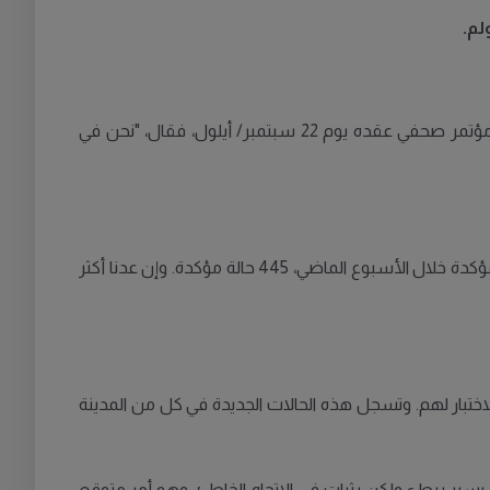
سبق أن حذر بيورن إريكسون، مدير الصحة والرعاية الطبية في منطقة ستوكهولم، من موجة انتشار للعدوى في المقاطعة خلال مؤتمر صحفي عقده يوم 22 سبتمبر/ أيلول، فقال، "نحن في
في مقاطعة ستوكهولم. بينما كانت عدد الإصابات المؤكدة خلال الأسبوع الماضي، 445 حالة مؤكدة. وإن عدنا أكثر
الاختبار لهم. وتسجل هذه الحالات الجديدة في كل من المدينة
يسير ببطء ولكن بثبات في الاتجاه الخاطئ، وهو أمر متوقع