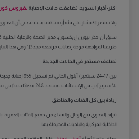
اكتر-أخبار السويد: تضاعفت حالات الإصابة
بفيروس كورو
ولا يقتصر الانتشار على فئة أو منطقة محددة، حتى أن العدو
طريقنا لمواجهة موجة إصابات مرتفعة مجددًا." وفي هذا البيا
تضاعف مستمر في الحالات الجديدة
بين 17-24 سبتمبر/ أيلول الحالي، تم تسجيل 855 إصابة جديدة
-لأسبوع آخر- في الإحصائيات، فسنجد 248 مصابًا جديدًا في ستوكهولم. ما يؤكد على أننا نشهد تحولًا في الاتجاه.
زيادة بين كل الفئات والمناطق
تتزايد العدوى بين الرجال والنساء من جميع الفئات العمرية، 
الداخلية المركزية والبلديات المحيطة بها.
وعلق عالم الأوبئة
أندش تيغنيل
خلال المؤتمر الصحفي يوم ا