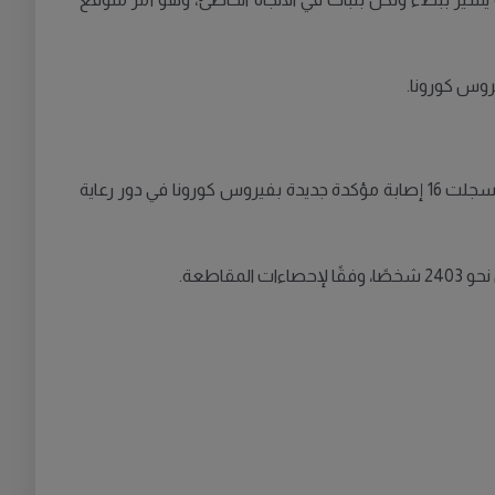
روس كورونا.
لا تستثنى دور رعاية المسنين من الموجة المتصاعدة للإصابات في ستوكهولم؛ فخلال فترة الأيام السبعة بين 17-24 سبتمبر/ أيلول، سجلت 16 إصابة مؤكدة جديدة بفيروس كورونا في دور رعاية