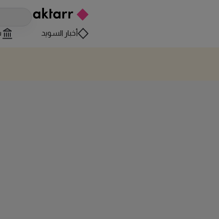
أخبار السويد
س