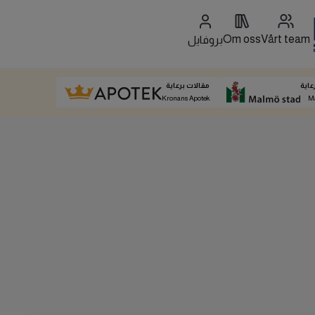
Om oss
Vårt team
بروفايل
عاية
مقالات برعاية
Kronans Apotek
M