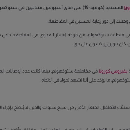
نا
المستجد (كوفيد-19) على مدى أسبوعين متتاليين في ستوكهولم.
ى وصلت إلى دور رعاية المسنين في المقاطعة.
ن، كان بيورن إريكسون على حق.
بفيروس كورونا
باستثناء الأطفال الصغار الأقل من سبع سنوات والذين لا يُنصح بإجراء 
لخميس، إن التطورات في السويد في الوقت الحالي مقلقة. وأضاف، "إنه 