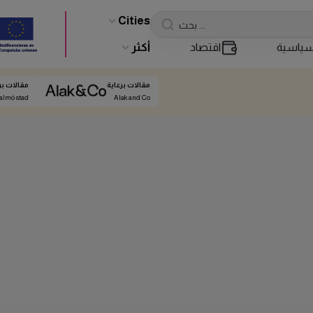
Cities
ياسية
اقتصاد
أكثر
مقالات برعاية
مقالات بر
almö stad
Alak and Co