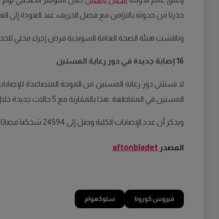
حذرنا من حدوثه بالتزامن مع فصل الخريف، عند العودة إلى الع
وناقشت هيئة الصحة العامة السويدية فرض إجراء محلي للحد 
16 إصابة جديدة في دور رعاية المسنين
المسنين في المقاطعة. هذا بالمقارنة مع 5 حالات جديدة خلال الأسبوع الذي سبقها، وسبعة أيام خالية تمامًا من أي إصابة قبلها.
ويذكر أن عدد الإصابات الكلية وصل إلى 24594 شخصًا مصابًا في مقاطعة ستوكهولم، بينما بلغ عدد الوفيات نتيجة الإصابة بالفيروس نحو 2403 شخصًا، وفقًا لإحصاءات المقاطعة.
المصدر
aftonbladet
فيروس كورونا
ستوكهوام