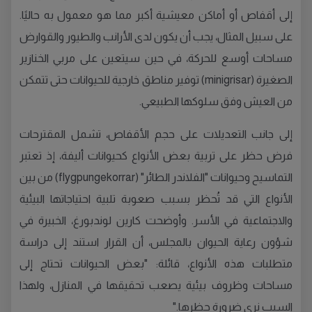
إلى أقفاص أو أماكن معيشية أكبر مما هو معمول به حاليًا.
على سبيل المثال، يجب أن يكون لدى الأرانب والطيور والقوارض
مساحات أوسع للحركة، في حين سيتعين على مربي الخنازير
الصغيرة (minigrisar) توفير مناطق خارجية للحيوانات حتى تتمكن
من العيش وفق سلوكها الطبيعي.
إلى جانب التعديلات على حجم الأقفاص، تشمل المقترحات
فرض حظر على تربية بعض الأنواع كحيوانات أليفة، إذ تعتبر
التماسيح وحيوانات "الفلاندر الطائر" (flygpungekorrar) من بين
الأنواع التي قد تُحظر بسبب صعوبة تلبية احتياجاتها البيئية
والاجتماعية في الأسر. وأوضحت كارين لوندبورغ، الخبيرة في
شؤون رعاية الحيوان بالمجلس، أن القرار استند إلى دراسة
متطلبات هذه الأنواع، قائلة: "بعض الحيوانات تحتاج إلى
مساحات وظروف بيئية يصعب تحقيقها في المنازل، ولهذا
السبب نرى ضرورة حظرها."