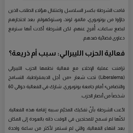
قامت الشرطة بكسر السلاسل واعتقال هؤلاء الطلاب الذين
جاؤوا من يوتوبوري، مالمو، لوند، وستوكهولم. بعد احتجازهم
لبضع ساعات، أُفرج عنهم، لكن الشرطة أكدت أنها سترفع
دعاوى قضائية ضدهم.
فعالية الحزب الليبرالي: سبب أم ذريعة؟
تزامنت عملية الإخلاء مع فعالية نظمها الحزب الليبرالي
(Liberalerna) تحت شعار «من أجل الديمقراطية، التسامح
والتضامن» أمام جامعة يوتوبوري. شارك في الفعالية حوالي 60
شخصاً من أنصار الحزب.
ادّعت الشرطة بأنّ تفكيك المخيّم سببه إقامة هذه الفعالية.
لكنّها لم تسمح للمحتجين في الوقت ذاته بالعودة إلى المكان
بعد انتهاء الفعالية، والتي لم تستمر لأكثر من ساعة واحدة