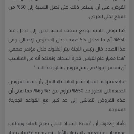
القرض، على أن يستمر ذلك حتى تصل النسبة إلى 50% من
المبلغ الكلي للقرض.
كما توصي اللجنة بوضع سقف لنسبة الدين إلى الدخل عند
550%، أي ما يعادل 5.5 ضعف دخل المقترض الإجمالي. وفي
هذا الصدد، قال رئيس اللجنة بيتر إنغلوند خلال مؤتمر صحفي:
"هذا معيار عام لقياس قدرة السداد، ونعتقد أنه من المناسب
أن تستمر البنوك في منح قروض تتجاوز هذا الحد."
مراجعة قواعد السداد تشير البيانات الحالية إلى أن نسبة القروض
الجديدة التي تتجاوز حد 550% تتراوح بين 3% و6%، مما يعني أن
هذه القروض تتماشى إلى حد كبير مع القواعد الجديدة
المقترحة.
وأفاد إنغلوند أن "شرط السداد الحالي صارم للغاية ويتطلب
مدفوعات مرتفعة في السنوات الأولى. نحن ندعم فكرة استمرار