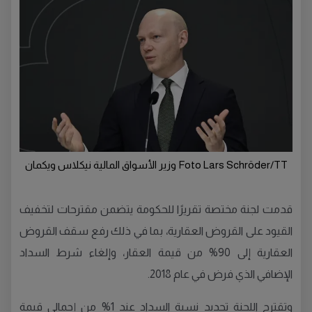
Foto Lars Schröder/TT وزير الأسواق المالية نيكلاس ويكمان
قدمت لجنة مختصة تقريرًا للحكومة يتضمن مقترحات لتخفيف
القيود على القروض العقارية، بما في ذلك رفع سقف القروض
العقارية إلى 90% من قيمة العقار، وإلغاء شرط السداد
الإضافي الذي فرض في عام 2018.
وتقترح اللجنة تحديد نسبة السداد عند 1% من إجمالي قيمة