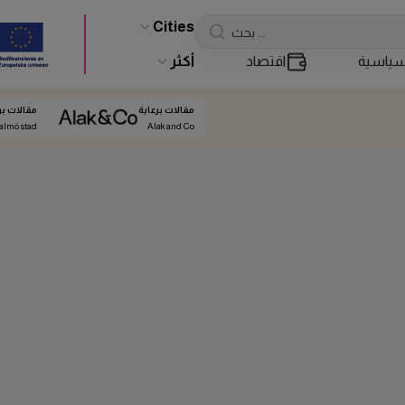
Cities
ياسية
اقتصاد
أكثر
مقالات برعاية
مقالات بر
almö stad
Alak and Co