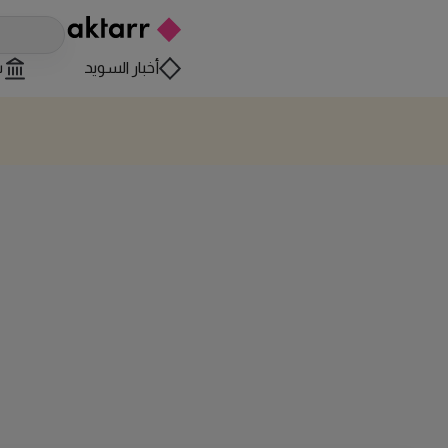
أخبار السويد
س