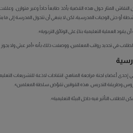
أن النقاش المثار حول هذه القضية يأخذ طابعاً حاداً وغير متوازن. وعل
ة أو حتى الوجبات المدرسية، لكن لا ينبغي أن تتحول المدرسة إلى ما ي
د العملية التعليمية بناءً على الوثائق التربوية».
الطلاب في تحديد رواتب المعلمين، ووصفت ذلك بأنه «أمر عبثي ولا يجو
رسية
هي إحدى أعضاء لجنة مراجعة المناهج، انتقادات لاذعة للتشريعات التعلي
وس وطريقة التدريس. هذه القوانين تقوّض سلطة المعلمين».
للطلاب التأثير فيه داخل البيئة التعليمية».