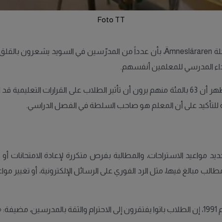
Foto TT
نقلاً عن تحقيق أجرته مجلة Ämnesläraren، بأن عدداً من المدرّسين في ا
داء المدرسي للمعلمين أنفسهم.
ديد مواعيد الاستراحات، والمطالبة بفرص متكررة لإعادة الامتحانات أو
ب مبالغ فيها، مثل الرد الفوري على الرسائل الإلكترونية، أو تغيير مو
وقالت المعلمة لينا نورِه، التي تعمل في التعليم الثانوي منذ عام 1991، إن الطلاب باتوا يفتقرون إلى الاح