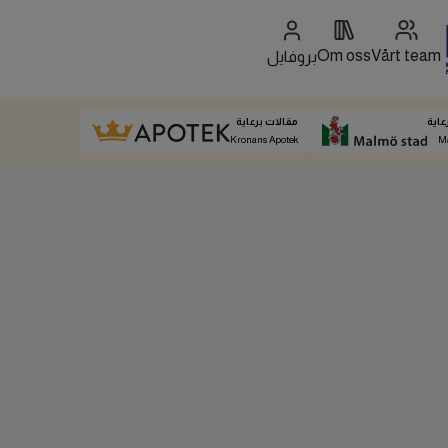
Om oss
Vårt team
بروفايل
عاية
مقالات برعاية
Kronans Apotek
M