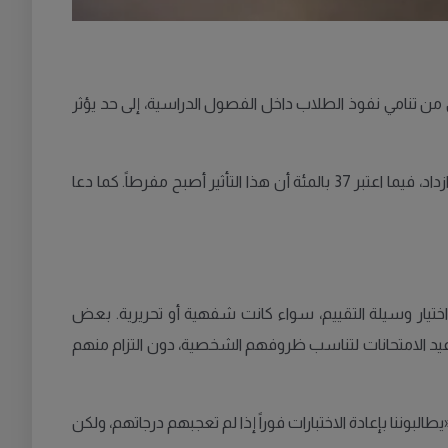
لسويد يشعرون بالقلق من تنامي نفوذ الطلاب داخل الفصول الدراسية، إلى حد يؤثر
ووفقاً للتقرير، فإن 2,718 مدرّساً شاركوا في استطلاع رأي أظهر أن 63 بالمئة منهم يرون أن تأثير الطلاب على القرارات التعليمية قد ازداد، فيما اعتبر 37 بالمئة أن هذا التأثير أصبح مفرطاً. كما دعا
 اختيار وسيلة التقييم، سواء كانت شفهية أو تحريرية. بعض
اعيد الامتحانات لتناسب ظروفهم الشخصية، دون التزام منهم
ترام والثقة بالمدرسين، مضيفة: «يطالبوننا بإعادة الاختبارات فوراً إذا لم تعجبهم درجاتهم، ولكن