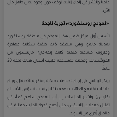
علمياً وانتشر في أنحاء البلاد، توقّف دون وجود بديل جاهز حتى
الآن.
«نموذج روسنغورد»: تجربة ناجحة
تأسس أول مركز ضمن هذا النموذج في منطقة روسنغورد
بمدينة مالمو، وهي منطقة ذات خلفية سكانية مهاجرة
وظروف اجتماعية صعبة. كانت إيفا-ماري مارتينسون من
المؤسِّسات، وعملت كمساعدة طبيب أسنان هناك لمدة 20
عاماً.
يرتكز البرنامج على إجراء فحوصات مبكرة ومتكررة للأطفال، وبناء
علاقات ثقة مع العائلات، بهدف تقليل نسب تسوّس الأسنان
(كاريِس). وتشير الدراسات إلى أن النموذج ساهم فعلاً في
تقليل معدلات التسوّس، حتى أصبح قدوة لتجارب مماثلة في
مناطق أخرى من السويد.