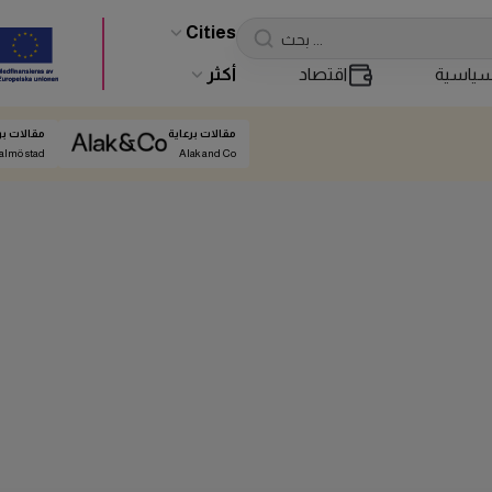
Cities
ياسية
اقتصاد
أكثر
مقالات برعاية
مقالات بر
almö stad
Alak and Co