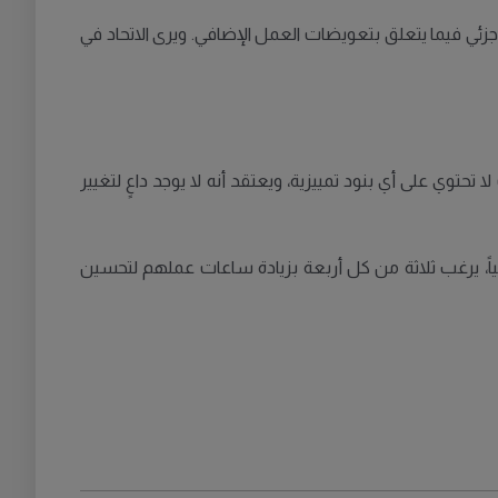
زئي فيما يتعلق بتعويضات العمل الإضافي. ويرى الاتحاد في
تحتوي على أي بنود تمييزية، ويعتقد أنه لا يوجد داعٍ لتغيير
رت استطلاعات أجراها الاتحاد أن من بين العاملين الذين يعملون أقل من 29 ساعة أسبوعياً، يرغب ثلاثة من كل أربعة بزيادة ساعات عملهم لتحسين