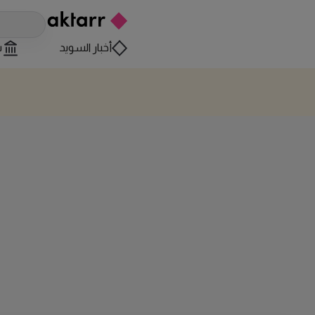
أخبار السويد
س