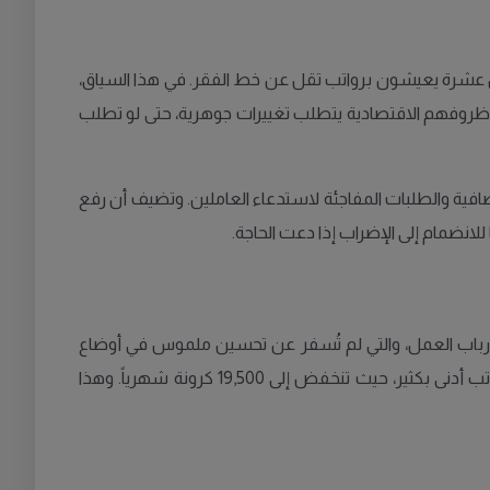
ل عشرة يعيشون برواتب تقل عن خط الفقر. في هذا السياق،
 ظروفهم الاقتصادية يتطلب تغييرات جوهرية، حتى لو تطلب
افية والطلبات المفاجئة لاستدعاء العاملين. وتضيف أن رفع
ع أرباب العمل، والتي لم تُسفر عن تحسين ملموس في أوضاع
العاملين. وتقول إن متوسط راتب العامل بدوام كامل يبلغ حوالي 29,000 كرونة شهرياً، لكن العاملين بدوام جزئي يحصلون على رواتب أدنى بكثير، حيث تنخفض إلى 19,500 كرونة شهرياً. وهذا