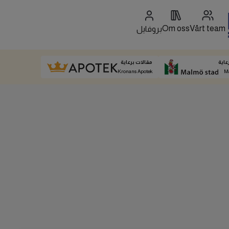
Om oss
Vårt team
بروفايل
عاية
مقالات برعاية
Kronans Apotek
M