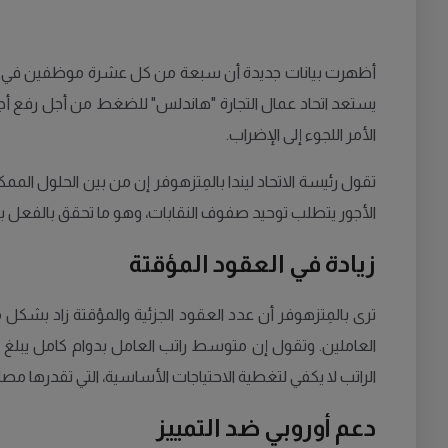
أظهرت بيانات جديدة أن سبعة من كل عشرة موظفين في قطاع 
يستعد اتحاد عمال التجارة "هاندلس" للضغط من أجل رفع أج
الأمر اللجوء إلى الإضراب.
تقول رئيسة الاتحاد ليندا بالمِتزهوفر إن من بين الحلول ا
الأجور يتطلب توحيد صفوف النقابات، وهو ما تحقق بالفعل بدعم الاتحاد من قبل جميع النقابات العم
زيادة في العقود المؤقتة
ترى بالمِتزهوفر أن عدد العقود الجزئية والمؤقتة زاد بشك
الراتب لا يكفي لتغطية الاحتياجات الأساسية، التي تقدرها مصلحة المستهلك السويدي
دعم أوروبي ضد التمييز