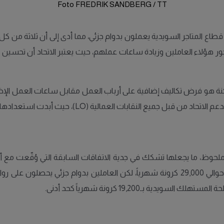
Foto FREDRIK SANDBERG / TT
المتاجر السويدية يعملون بدوام جزئي، مما أدى إلى أن ثلاثة من ك
ور هؤلاء العاملين وزيادة ساعات عملهم، حيث يعتبر الاتحاد أن تحسين
لممكنة هو فرض تكاليف إضافية على أرباب العمل مقابل ساعات العمل الإض
الية (LO)، حيث أبدت استعدادها للانضمام إلى الإضراب إذا دعت الحاجة.
ل ملحوظ، ما يجعلها تشكك في جدية الاتفاقات السابقة التي وُقّعت م
ة بـ19,200 كرونة شهرياً كحد أدنى.