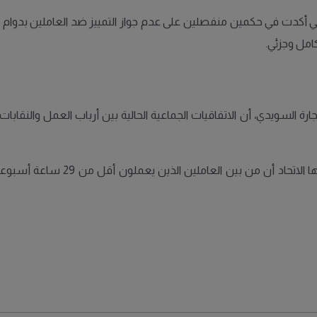
لتي أكدت في حكمين منفصلين على عدم جواز التمييز ضد العاملين بدوام ج
كامل وجزئي.
 السويدي، أن الاتفاقيات الجماعية الحالية بين أرباب العمل والنقابات لا 
لكن رغبة الموظفين تختلف؛ فقد أظه