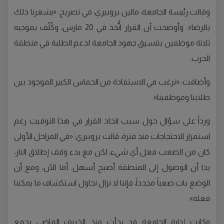
وقالت رئيسة الجامعة، مالين بروبيري، في تصريح: «يشعرنا ذلك
بالرضا». وأوضحت أن القرار اتُّخذ في 20 مارس، وكُلّف بموجبه
ثلاثة موظفين بتنسيق جهود الجامعة لدعم الطلبة في منطقة
الحرب.
وأضافت: «نرغب في الاستفادة من الحماس الكبير الموجود بين
طلابنا وموظفينا».
ورداً على سؤال حول سبب اتخاذ القرار في هذا التوقيت رغم
استمرار الاحتجاجات منذ فترة، قالت بروبيري: «في المراحل الأولى
كان من الصعب فعل أي شيء، لكن مع بدء وقف إطلاق النار،
بدا أن الوصول إلى المنطقة أصبح أسهل. أما الآن، ومع أن
الوضع بات صعباً مجدداً، فإننا لا نزال نحاول استكشاف ما يمكننا
فعله».
وكانت إدارة الجامعة قد بدأت منذ الخريف الماضي بجمع