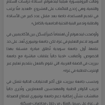
وقالت البروفيسورة هيلينا ليندهولم، أستاذة دراسات السلام
والتنمية، وهي إحدى القائمات على المشروع: «العديد منّا يرغب
في تقديم المساعدة، خاصة بعد مقتل عدد كبير من الأساتذة
والطلبة وتدمير البنية التحتية الجامعية بالكامل».
وأوضحت ليندهولم أن اهتماماً كبيراً يُسجَّل بين الأكاديميين في
السويد لدعم التعليم في غزة، لكن جامعة يوتيبوري تُعد، على حد
علمها، أول جامعة سويدية تُطلق مبادرة منسقة بهذا
الخصوص. وأضافت: «لدينا حالياً علاقات مباشرة مع جامعة
بيرزيت في الضفة الغربية، التي تقوم بالفعل بتقديم تعليم عبر
الإنترنت للطلبة في غزة».
وبحسب جامعة بيرزيت، فإن أكبر الاحتياجات الحالية تتمثل في
تدريب الكوادر الطبية والمهندسين المعماريين. وتُجرى حالياً
مناقشات بشأن إمكانية دعم جامعة يوتيبوري لقطاع الصيدلة
في غزة، على سبيل المثال من خلال محاضرات مسجّلة.