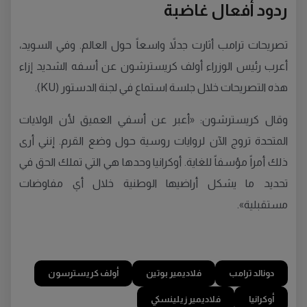
ردود أفعال غاضبة
تصريحات ترامب أثارت جدلاً واسعاً حول العالم. وفي السويد،
أعرب رئيس الوزراء أولف كريسترشون عن أسفه الشديد إزاء
هذه التصريحات خلال جلسة استماع في لجنة الدستور (KU).
وقال كريسترشون: «أعبر عن أسفي العميق لأن الولايات
المتحدة تروج الآن لروايات روسية حول وضع القرم. إنني أرى
ذلك أمراً مؤسفاً للغاية. أوكرانيا وحدها هي التي تملك الحق في
تحديد ما يشكل أراضيها الوطنية خلال أي مفاوضات
مستقبلية».
دونالد ترامب
فلاديمير بوتين
أولف كريسترسون
أوكرانيا
فلاديمير زيلينسكي