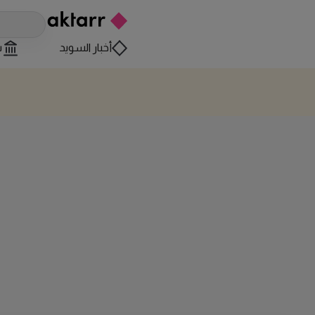
أخبار السويد
س