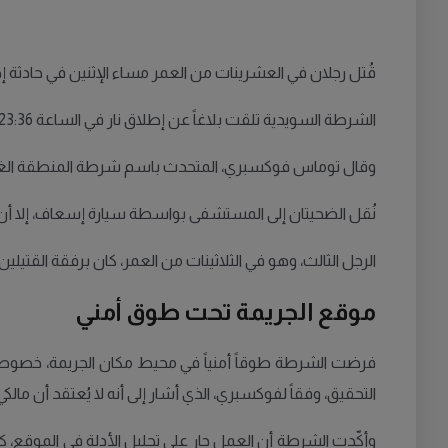
قُتل رجلان في العشرينات من العمر مساء الإثنين في حادثة
الشرطة السويدية تلقت بلاغاً عن إطلاق نار في الساعة 23:36، وعند وصولها إلى المكان عثرت على رجلين مصابين بطلقات نارية في موقعين مختلفين.
وقال توماس فوكسبري، المتحدث باسم شرطة المنطقة الغربية: "
نُقل الضحيتان إلى المستشفى بواسطة سيارة إسعاف، إلا أن ح
الرجل الثالث، وهو في الثلاثينات من العمر، كان برفقة القتيلين
موقع الجريمة تحت طوق أمني
فرضت الشرطة طوقاً أمنياً في محيط مكان الجريمة، خصوصاً
التحقيق، وفقاً لفوكسبري، الذي أشار إلى أنه لا يُعتقد أن مالكي
وأكّدت الشرطة أن العمل جارٍ على تحليل الأدلة في الموقع،