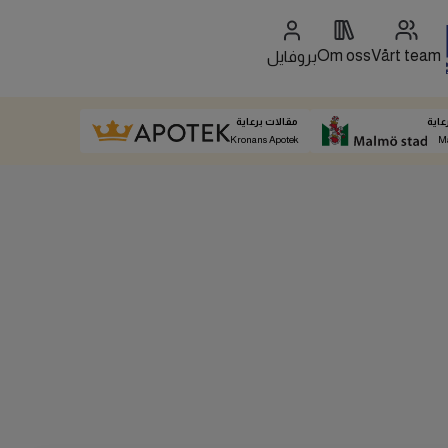
Om oss
Vårt team
بروفايل
عاية
مقالات برعاية
Kronans Apotek
M