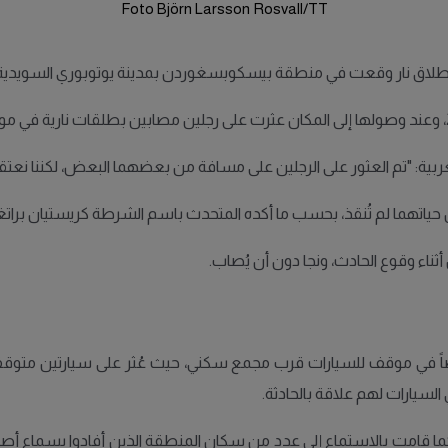
Foto Björn Larsson Rosvall/TT
 إطلاق نار وقعت في منطقة بيسكوبسغوردن بمدينة يوتوبوري السويدية، 
تم العثور على الرجلين على مسافة من بعضهما البعض، لكننا نعتقد أنهما
ياتهما لم تُنقذ، بحسب ما أكده المتحدث باسم الشرطة كريستيان براتغ
 أثناء وقوع الحادث، ونجا دون أن يُصاب.
 في موقف للسيارات قرب مجمع سكني، حيث عُثر على سيارتين متوقفتين
 السيارات لهم علاقة بالحادثة.
 كما قامت بالاستماع إلى عدد من سكان المنطقة الذين أفادوا بسماع أ