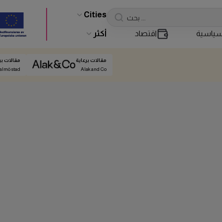
Cities
ياسية
اقتصاد
أكثر
مقالات برعاية
مقالات بر
almö stad
Alak and Co