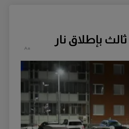
الث بإطلاق نار