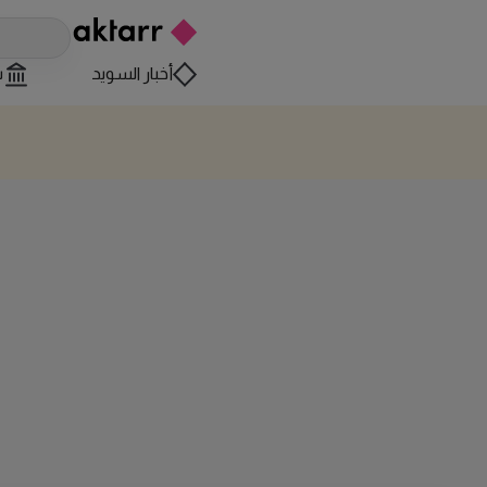
أخبار السويد
س