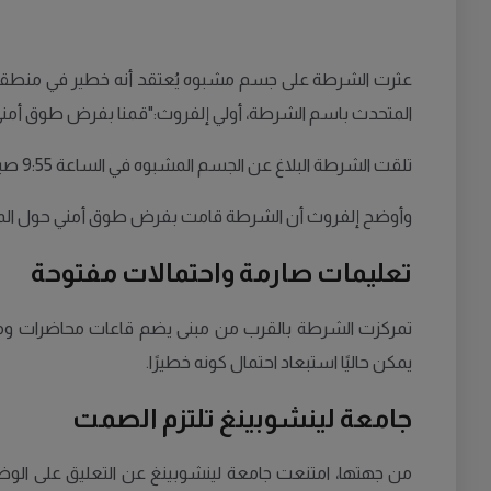
عثرت الشرطة على جسم مشبوه يُعتقد أنه خطير في منطقة الح
المتحدث باسم الشرطة، أولي إلفروث:"قمنا بفرض طوق أمني و
تلقت الشرطة البلاغ عن الجسم المشبوه في الساعة 9:55 صباحًا، وسرعان ما تم إرسال عدة دوريات إلى موقع الحادث في منطقة الحرم الجامعي.
وأوضح إلفروث أن الشرطة قامت بفرض طوق أمني حول المنطقة 
تعليمات صارمة واحتمالات مفتوحة
تمركزت الشرطة بالقرب من مبنى يضم قاعات محاضرات ومطعم
يمكن حاليًا استبعاد احتمال كونه خطيرًا.
جامعة لينشوبينغ تلتزم الصمت
من جهتها، امتنعت جامعة لينشوبينغ عن التعليق على الوضع،