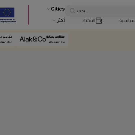
Cities
ياسية
اقتصاد
أكثر
مقالات برعاية
مقالات بر
almö stad
Alak and Co