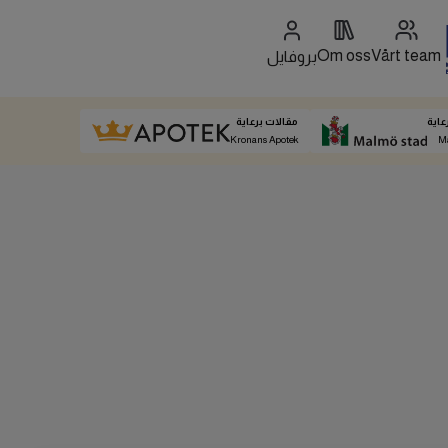
Om oss
Vårt team
بروفايل
عاية
مقالات برعاية
Kronans Apotek
M