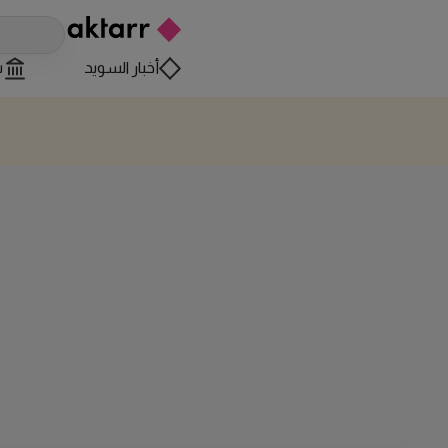
أخبار السويد
س