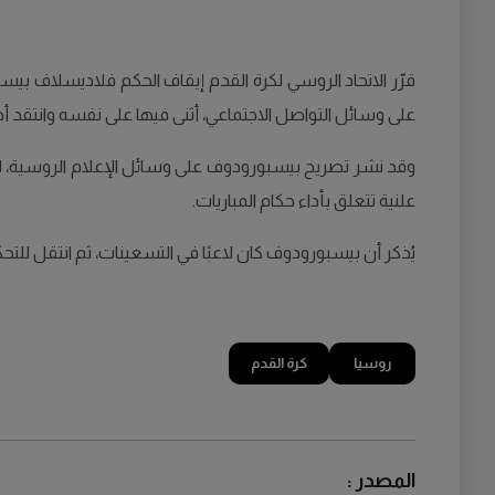
قرّر الاتحاد الروسي لكرة القدم إيقاف الحكم فلاديسلاف بي
على وسائل التواصل الاجتماعي، أثنى فيها على نفسه وانتقد أحد
وقد نشر تصريح بيسبورودوف على وسائل الإعلام الروسية، ليعل
علنية تتعلق بأداء حكام المباريات.
يُذكر أن بيسبورودوف كان لاعبًا في التسعينات، ثم انتقل للتحكيم في الدوري الروسي منذ عام 2007. كما أدار مباراة نهائي بطول
روسيا
كرة القدم
المصدر :