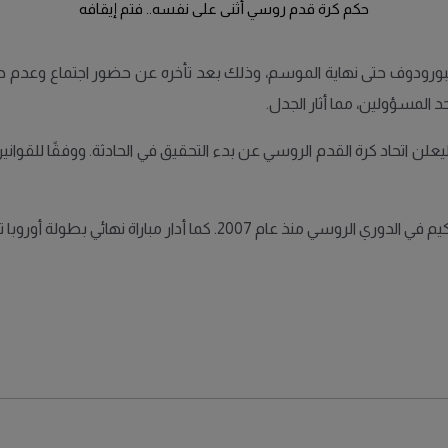
حكم كرة قدم روسي أثنى على نفسه.. فتم إيقافه
سبورودوف حتى نهاية الموسم، وذلك بعد تأخره عن حضور اجتماع وعدم حضور
 المسؤولين، مما أثار الجدل.
ن اتحاد كرة القدم الروسي عن بدء التحقيق في الحادثة. ووفقًا للقوانين
ة أوروبا تحت 17 عامًا في 2009، التي فاز فيها المنتخب الألماني.