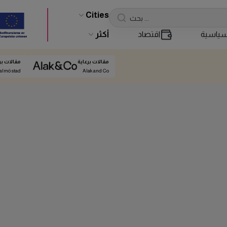
Cities
ياسية
اقتصاد
أكثر
مقالات برعاية
مقالات بر
almö stad
Alak and Co