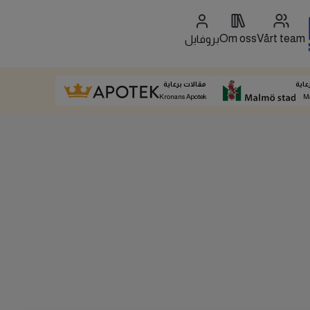
Om oss
Vårt team
بروفايل
عاية
مقالات برعاية
Kronans Apotek
M