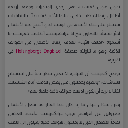
تقول هولي كفيست، وهي إحدى المبادرات ومعها أربعة
أطفال، إنها لاحظت خلال حملها الأخير كيف بدأت الشاشات
تسيطر على حياة الأسرة، في الوقت الذي أصبح فيه الأطفال
أكثر تململاً. بالتعاون مع آنا غرانكفيست، أطلقت كفيست ما
أسموه «تحالف الآباء» بهدف إبعاد الأطفال عن الهواتف
الذكية، وهو ما تناولته صحيفة
Helsingborgs Dagblad
في
تقريرها.
توضح كفيست أن المبادرة لا تعني حظراً تاماً على استخدام
الشاشات: «بالطبع يحصلون على بعض الوقت أمام الشاشات،
لكننا لا نريد أن يكون لديهم هواتف ذكية خاصة بهم».
وعن سؤال حول ما إذا كان هذا القرار قد يجعل الأطفال
معزولين عن أقرانهم، تجيب غرانكفيست: «أعتقد العكس
تماماً. الأطفال الذين لا يملكون هواتف ذكية يميلون إلى اللعب