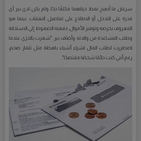
سرعان ما أصبح نمط حياتهما مكلفًا جدًا، ولم يكن لدى بير أي
قدرة على التدخل أو الاطلاع على تفاصيل النفقات. بينما هو
المعروف بحرصه وتوفير الأموال، دفعته الضغوط إلى الاستدانة
وطلب المساعدة من والدته. وأضاف بير: "شعرت بالخزي عندما
اضطررت لطلب المال لشراء أشياء باهظة مثل تلفاز ضخم،
رغم أنني كنت دائمًا شخصًا مقتصدًا".