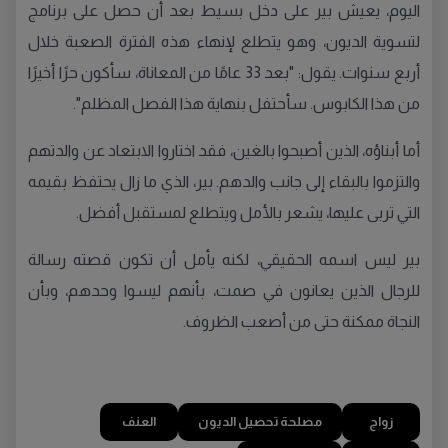
اليوم، يعيش بير على دخل بسيط بعد أن حصل على برنامج
لتسوية الديون، وهو يتطلع لإنهاء هذه الفترة الصعبة خلال
أربع سنوات. يقول: "بعد 33 عامًا من المعاناة، سأكون حرًا أخيرًا
من هذا الكابوس. سأحتفل بنهاية هذا الفصل المظلم".
أما أبناؤه، الذين أصبحوا بالغين، فقد اختاروا الابتعاد عن والدتهم
والتزموا بالبقاء إلى جانب والدهم. بير، الذي ما زال يحتفظ بقيمه
التي تربى عليها، يشعر بالأمل ويتطلع لمستقبل أفضل.
بير ليس اسمه الحقيقي، لكنه يأمل أن تكون قصته رسالة
للرجال الذين يعانون في صمت، بأنهم ليسوا وحدهم، وبأن
النجاة ممكنة حتى من أصعب الظروف.
زواج
مصلحة تحصيل الديون
العنف