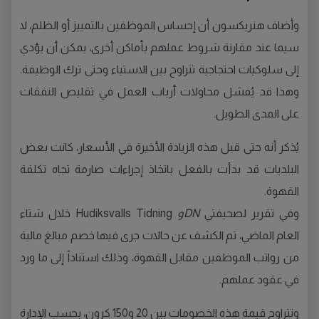
وأضاف هنريكسون أن إحساس الموظفين بالتمييز أو الظلم، لا
سيما عند مقارنة شروط عملهم بأماكن أخرى، يمكن أن يؤدي
إلى سلوكيات احتجاجية تتراوح بين الاستياء وحتى ترك الوظيفة.
وهذا قد يُفشل محاولات أرباب العمل في تقليص النفقات
على المدى الطويل.
يُذكر أنه حتى قبل هذه الزيادة الأخيرة في الأسعار، كانت بعض
البلديات قد بدأت بالفعل باتخاذ إجراءات صارمة تجاه تكلفة
القهوة.
وفي تقرير لصحيفتي
DNو
Hudiksvalls Tidning خلال شتاء
العام الماضي، تم الكشف عن حالات جرى فيها خصم مبالغ مالية
من رواتب الموظفين مقابل القهوة، وذلك استناداً إلى ما ورد
في عقود عملهم.
وتتراوح قيمة هذه الخصومات بين 20 و150 كرون، بحسب الإدارة