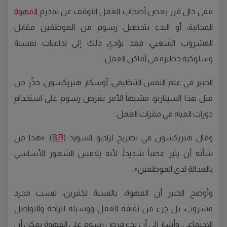
ففي حال قرر بعض أصحاب العمل التوقف عن تقديم
القهوة
المجانية، أو البدء بتحصيل رسوم من الموظفين مقابل
المشروب الشعبي، فقد يؤدي ذلك إلى تداعيات نفسية
وسلوكية خطيرة في أماكن العمل.
الخبير في علم النفس التنظيمي، أوسكار هنريكسون، حذّر من
مثل هذا السيناريو، مشبهاً الأمر بفرض رسوم على استخدام
دورات المياه في مقرات العمل.
وقال هنريكسون في تصريح لراديو السويد (
SR
): «هذا من
شأنه أن يثير غضباً شديداً، لأنه يلامس الشعور الأساسي
بالعدالة لدى الموظفين».
وأوضح الخبير أن القهوة، بالنسبة لكثيرين، ليست مجرد
مشروب، بل جزء من ثقافة العمل ووسيلة للراحة والتواصل
الاجتماعي. وأشار إلى أن بدء فرض رسوم على القهوة يمكن أن