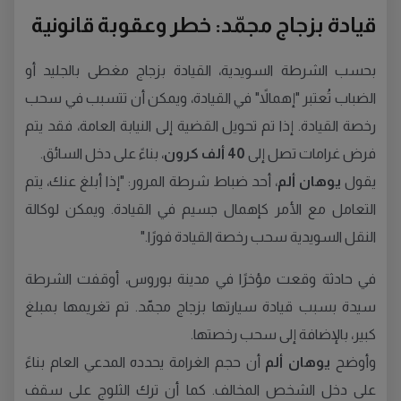
قيادة بزجاج مجمّد: خطر وعقوبة قانونية
بحسب الشرطة السويدية، القيادة بزجاج مغطى بالجليد أو
الضباب تُعتبر "إهمالاً" في القيادة، ويمكن أن تتسبب في سحب
رخصة القيادة. إذا تم تحويل القضية إلى النيابة العامة، فقد يتم
فرض غرامات تصل إلى
40 ألف كرون
، بناءً على دخل السائق.
يقول
يوهان ألم
، أحد ضباط شرطة المرور: "إذا أبلغ عنك، يتم
التعامل مع الأمر كإهمال جسيم في القيادة. ويمكن لوكالة
النقل السويدية سحب رخصة القيادة فورًا."
في حادثة وقعت مؤخرًا في مدينة بوروس، أوقفت الشرطة
سيدة بسبب قيادة سيارتها بزجاج مجمّد. تم تغريمها بمبلغ
كبير، بالإضافة إلى سحب رخصتها.
وأوضح
يوهان ألم
أن حجم الغرامة يحدده المدعي العام بناءً
على دخل الشخص المخالف. كما أن ترك الثلوج على سقف