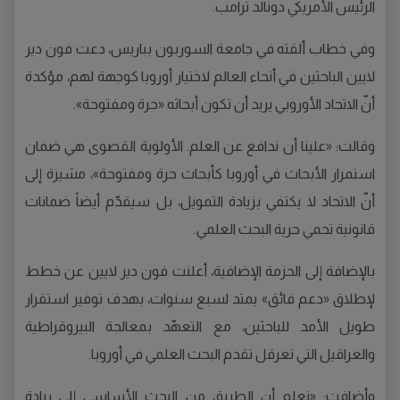
الرئيس الأمريكي دونالد ترامب.
وفي خطاب ألقته في جامعة السوربون بباريس، دعت فون دير
لايين الباحثين في أنحاء العالم لاختيار أوروبا كوجهة لهم، مؤكدة
أنّ الاتحاد الأوروبي يريد أن تكون أبحاثه «حرة ومفتوحة».
وقالت: «علينا أن ندافع عن العلم. الأولوية القصوى هي ضمان
استمرار الأبحاث في أوروبا كأبحاث حرة ومفتوحة»، مشيرة إلى
أنّ الاتحاد لا يكتفي بزيادة التمويل، بل سيقدّم أيضاً ضمانات
قانونية تحمي حرية البحث العلمي.
بالإضافة إلى الحزمة الإضافية، أعلنت فون دير لايين عن خطط
لإطلاق «دعم فائق» يمتد لسبع سنوات، بهدف توفير استقرار
طويل الأمد للباحثين، مع التعهّد بمعالجة البيروقراطية
والعراقيل التي تعرقل تقدم البحث العلمي في أوروبا.
وأضافت: «نعلم أن الطريق من البحث الأساسي إلى ريادة