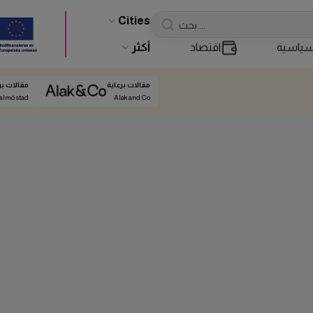
Cities
ياسية
اقتصاد
أكثر
مقالات برعاية
مقالات بر
almö stad
Alak and Co