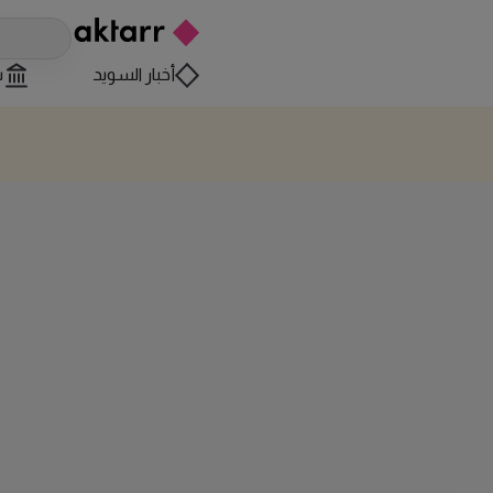
أخبار السويد
س