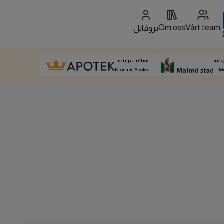
Om oss
Vårt team
بروفايل
عاية
مقالات برعاية
Kronans Apotek
M