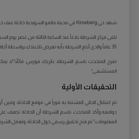
شهد حي Kirseberg في مدينة مالمو السويدية حادثة عنف خطيرة، حيث اعتقلت الشرطة رجلاً في الثلاثينيات من عمره بعد اتهامه بارتكاب اعتداء باستخدام أداة حادة خلال شجار مع أحد جيرانه.
تلقى مركز الشرطة بلاغاً عند الساعة الثالثة من عصر يوم ال
35 عاماً والذي أبلغ الشرطة بأنه تعرض للاعتداء بواسطة أداة حادة.
صرح المتحدث باسم الشرطة، باتريك فورس، قائلاً:
"لا يمك
المستشفى."
التحقيقات الأولية
تم اعتقال الجاني المشتبه به فوراً في موقع الحادثة، وتبين
دوافعه.وأكد المتحدث باسم الشرطة أن الحادثة تصنف على أ
المعلومات."
تم فتح تحقيق رسمي حول الحادثة، وتعمل الشرطة 