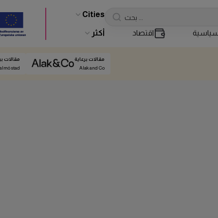
Cities
ياسية
اقتصاد
أكثر
مقالات برعاية
مقالات بر
almö stad
Alak and Co