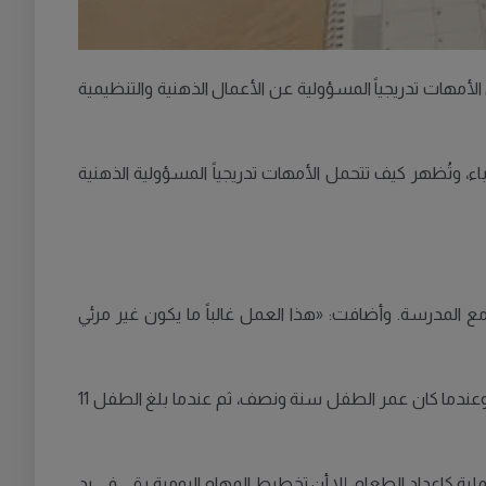
أمهات تدريجياً المسؤولية عن الأعمال الذهنية والتنظيمية
اء، وتُظهر كيف تتحمل الأمهات تدريجياً المسؤولية الذهنية
 المدرسة. وأضافت: «هذا العمل غالباً ما يكون غير مرئي
شملت الدراسة أزواجاً من الطبقة المتوسطة الحاصلين على تعليم عالٍ، وتمت متابعتهم في ثلاث مراحل: قبل ولادة الطفل الأول، وعندما كان عمر الطفل سنة ونصف، ثم عندما بلغ الطفل 11
لية كإعداد الطعام، إلا أن تخطيط المهام اليومية بقي في يد