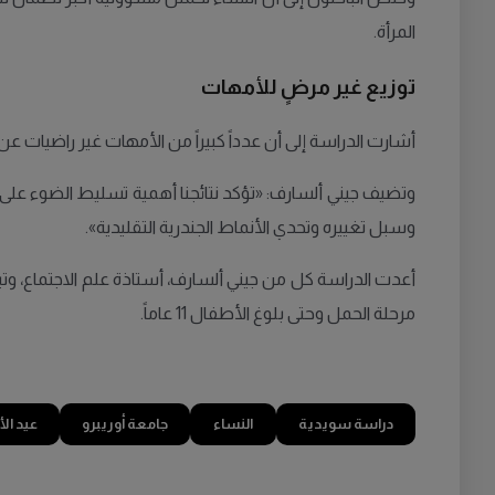
المرأة.
توزيع غير مرضٍ للأمهات
أشارت الدراسة إلى أن عدداً كبيراً من الأمهات غير راضيات عن
وتضيف جيني ألسارف: «تؤكد نتائجنا أهمية تسليط الضوء على 
وسبل تغييره وتحدي الأنماط الجندرية التقليدية».
أعدت الدراسة كل من جيني ألسارف، أستاذة علم الاجتماع، وتي
مرحلة الحمل وحتى بلوغ الأطفال 11 عاماً.
دراسة سويدية
النساء
جامعة أوريبرو
عيد ال