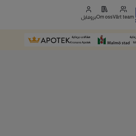
Om oss
Vårt team
بروفايل
عاية
مقالات برعاية
Kronans Apotek
M