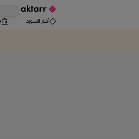
أخبار السويد
س