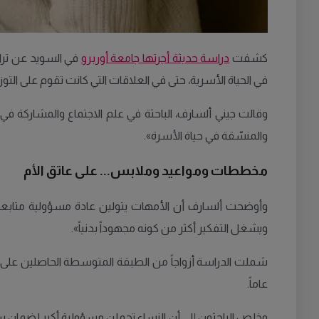
كشفت
دراسة حديثة أجرتها جامعة أوربرو
في السويد عن تراج
في الحياة الأسرية، حتى في العلاقات التي كانت تقوم على التو
وقالت جيني ألسارف، الباحثة في علم الاجتماع والمشاركة في 
والمنسّقة في حياة الأسرة».
مخططات ومواعيد وملابس... على عاتق الأم
وأوضحت ألسارف أن الأمهات يتولين عادة مسؤولية متابعة ج
ويشغل التفكير أكثر من كونه مجهوداً بدنياً».
عاماً.
وخلص الباحثون إلى أن النساء تحملن مسؤولية أكبر لضمان سير 